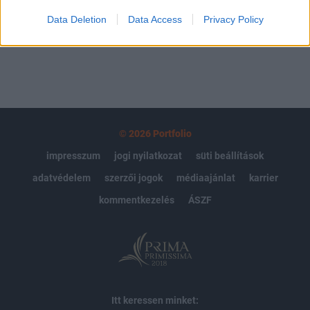
Data Deletion
Data Access
Privacy Policy
MÁR ELŐFIZETŐNK VAGY?
BEJELENTKEZÉS
© 2026 Portfolio
impresszum
jogi nyilatkozat
süti beállítások
adatvédelem
szerzői jogok
médiaajánlat
karrier
kommentkezelés
ÁSZF
Itt keressen minket: