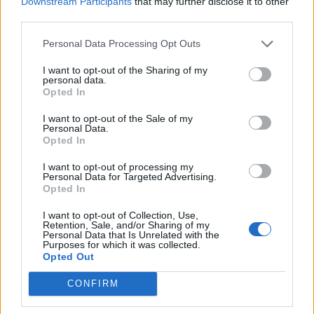
Downstream Participants
that may further disclose it to other
hektikus kereskedés zajlott. Nehezen alakult ki a mai
third parties.
kereskedés iránya de a délelőtt második felében már
stabilan emelkedtek az árfolyamok. A határidős piac a
Personal Data Processing Opt Outs
tegnapi nap korrekciójára számítva már megelőlegezte a
bizalmat a prompt és a határidő közötti spread...
I want to opt-out of the Sharing of my
personal data.
Opted In
KEDVES OLVASÓNK!
I want to opt-out of the Sale of my
Personal Data.
A keresett cikk a portfolio.hu hírarchívumához
Opted In
tartozik, melynek olvasása előfizetéses
I want to opt-out of processing my
regisztrációhoz kötött.
Personal Data for Targeted Advertising.
Opted In
Az előfizetés a következőket tartalmazza:
I want to opt-out of Collection, Use,
Portfolio.hu teljes cikkarchívum
Retention, Sale, and/or Sharing of my
Personal Data that Is Unrelated with the
Kötéslisták: BÉT elmúlt 2 év napon belüli
Purposes for which it was collected.
kötéslistái
Opted Out
CONFIRM
Előfizetés