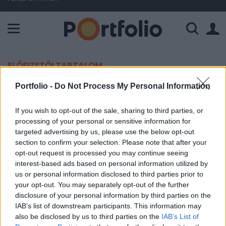
A Paksi Atomerőmű összteljesítménye 226 MW. A Duna vízállá
ELŐFIZETŐI TARTALOM
A határidős piac újra optimista
Portfolio -
Do Not Process My Personal Information
(Equitas)
If you wish to opt-out of the sale, sharing to third parties, or
processing of your personal or sensitive information for
Portfolio
targeted advertising by us, please use the below opt-out
section to confirm your selection. Please note that after your
2006. március 01. 12:15
opt-out request is processed you may continue seeing
interest-based ads based on personal information utilized by
23740 ponton 21 ponttal a bázis ár alatt nyitott ki a
us or personal information disclosed to third parties prior to
decemberi BUX lejárat március első napján.
your opt-out. You may separately opt-out of the further
disclosure of your personal information by third parties on the
A tegnapi "vérfürdő" nem múlt el nyomtalanul a
IAB’s list of downstream participants. This information may
befektetőkből ezért a kereskedés első órájában elég
also be disclosed by us to third parties on the
IAB’s List of