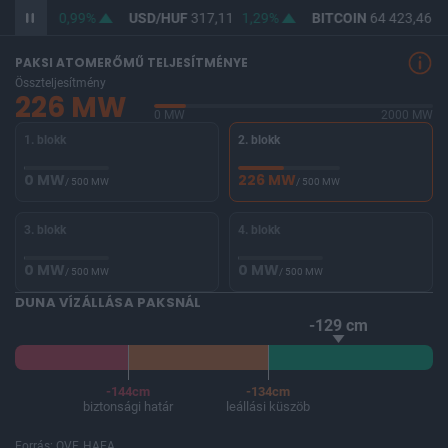
F
365,30
0,99%
USD/HUF
317,11
1,29%
BITCOIN
64 423,46
-
PAKSI ATOMERŐMŰ TELJESÍTMÉNYE
Összteljesítmény
226 MW
0 MW
2000 MW
1. blokk
2. blokk
0 MW
226 MW
/ 500 MW
/ 500 MW
3. blokk
4. blokk
0 MW
0 MW
/ 500 MW
/ 500 MW
DUNA VÍZÁLLÁSA PAKSNÁL
-129 cm
-144cm
-134cm
biztonsági határ
leállási küszöb
Forrás: OVF, HAEA