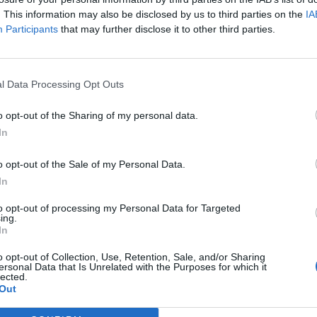
. This information may also be disclosed by us to third parties on the
IA
36
Participants
that may further disclose it to other third parties.
tési Alapkezelő Rt. által kezelt Raiffeisen Garantált Pénzpiaci A
006. március 1. és 2006. március 31. közötti időszakra évi 3.
l Data Processing Opt Outs
o opt-out of the Sharing of my personal data.
ASÓNK!
In
a portfolio.hu hírarchívumához tartozik, melynek olvasása előf
o opt-out of the Sale of my Personal Data.
ötött.
In
övetkezőket tartalmazza:
to opt-out of processing my Personal Data for Targeted
 teljes cikkarchívum
ing.
 BÉT elmúlt 2 év napon belüli
In
o opt-out of Collection, Use, Retention, Sale, and/or Sharing
ersonal Data that Is Unrelated with the Purposes for which it
lected.
Előfizetés
Out