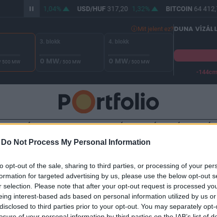
/HUF
365,48
1,04%
USD/HUF
317,20
1,32%
BITCOIN
64 412,7
DUNA VÍZÁL
Mit jelent ez?
3. blokk
4. blokk
0 MW
0 MW
/ 500 MW
/ 500 MW
/ 500 MW
-144c
A Duna vízállása Paksnál -129 cm. A biztonsági határ -144 cm,
EFEKTETÉS
BANK
DEVIZA
GAZDASÁG
GLOBÁL
UNIÓS FORRÁ
-
Do Not Process My Personal Information
TALOM
to opt-out of the sale, sharing to third parties, or processing of your per
isen Garantált Pénzpiaci Ala
formation for targeted advertising by us, please use the below opt-out s
r selection. Please note that after your opt-out request is processed y
lt minimum hozama
eing interest-based ads based on personal information utilized by us or
disclosed to third parties prior to your opt-out. You may separately opt-
losure of your personal information by third parties on the IAB’s list of