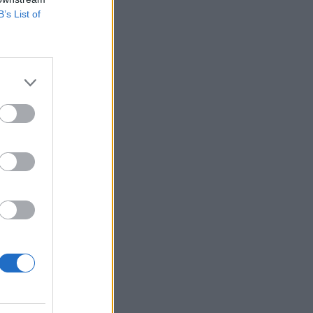
B’s List of
lap garantált
75%.
izetéses