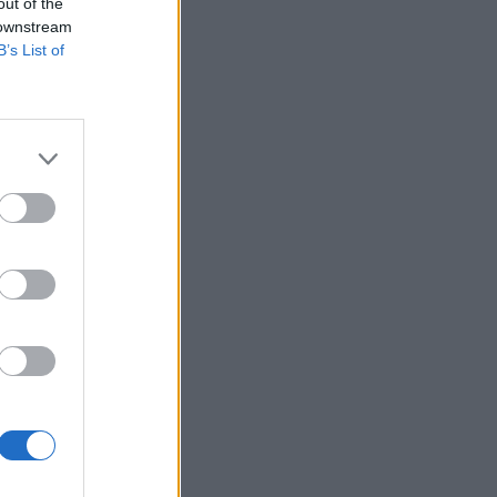
out of the
 downstream
s ár fölött.
B’s List of
a határidős árfolyam
 forgalom és az
t a prompt és a
izetéses