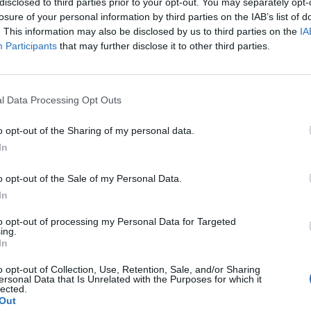
disclosed to third parties prior to your opt-out. You may separately opt-
losure of your personal information by third parties on the IAB’s list of
tott ki hétfőn a decemberi BUX lejárat, 99 ponttal a bázi
. This information may also be disclosed by us to third parties on the
IA
Participants
that may further disclose it to other third parties.
b az eladói oldal hiánya miatt emelkedett a piac, ekkor érte el 
i 24,134 pont volt. A délelőtti kereskedést mégis az alacsony
mezte. A határidős BUX a 24,000 pontos árcentrum körül mozgot
l Data Processing Opt Outs
ead pedig a pénteki napvégi értékét tartva 450...
o opt-out of the Sharing of my personal data.
In
ASÓNK!
o opt-out of the Sale of my Personal Data.
a portfolio.hu hírarchívumához tartozik, melynek olvasása előf
In
ötött.
to opt-out of processing my Personal Data for Targeted
övetkezőket tartalmazza:
ing.
 teljes cikkarchívum
In
 BÉT elmúlt 2 év napon belüli
o opt-out of Collection, Use, Retention, Sale, and/or Sharing
ersonal Data that Is Unrelated with the Purposes for which it
lected.
Out