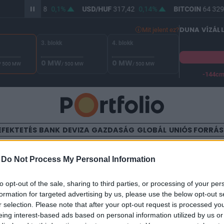
R/HUF
365,78
0,1%
USD/HUF
317,42
0,14%
BITCOIN
64 329,
DUNA VÍZÁL
Mit jelent ez?
3. blokk
4. blokk
0 MW
0 MW
/ 500 MW
/ 500 MW
/ 500 MW
-144c
A Duna vízállása Paksnál -127 cm. A biztonsági határ -144 cm,
EFEKTETÉS
BANK
DEVIZA
GAZDASÁG
GLOBÁL
UNIÓS FORRÁ
TALOM
-
Do Not Process My Personal Information
kül a határidős piac (Equita
to opt-out of the sale, sharing to third parties, or processing of your per
formation for targeted advertising by us, please use the below opt-out s
r selection. Please note that after your opt-out request is processed y
eing interest-based ads based on personal information utilized by us or
17