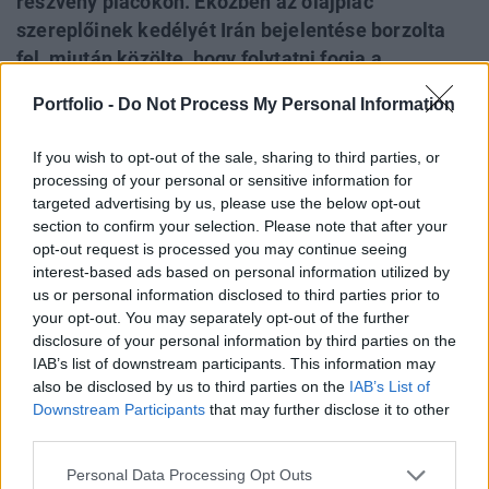
részvény piacokon. Eközben az olajpiac
szereplőinek kedélyét Irán bejelentése borzolta
fel, miután közölte, hogy folytatni fogja a
nemzetközileg ellenzett urándúsítási
Portfolio -
Do Not Process My Personal Information
tevékenységét, melynek hatására a nyersolaj
árfolyama 60.68 dollárig erősödött. A vezető
If you wish to opt-out of the sale, sharing to third parties, or
indexek közül a DOW 0.3%-os, a Nasdaq 0.78%-os,
processing of your personal or sensitive information for
míg az S&P 500 mutatója 0.49%-os gyengüléssel
targeted advertising by us, please use the below opt-out
section to confirm your selection. Please note that after your
fejezték be csütörtöki kereskedési napot.
opt-out request is processed you may continue seeing
interest-based ads based on personal information utilized by
A külkereskedelmi mérleg hiánya az októberi csúcsot
us or personal information disclosed to third parties prior to
(67.84 milliárd dollár) követően, januárban újra csúcsot
your opt-out. You may separately opt-out of the further
döntött. Az év első hónapjának adatai az eddigi
disclosure of your personal information by third parties on the
legmagasabb értéket 5.3%-kal meghaladva, 68.5 milliárd
IAB’s list of downstream participants. This information may
dollárra rúgtak. Emellett a holnap megjelenő februári
also be disclosed by us to third parties on the
IAB’s List of
munkanélküliségi adatokkal kapcsolatban is félelmei
Downstream Participants
that may further disclose it to other
third parties.
vannak a befektetőknek, mivel ez hatással lehet a FED...
Personal Data Processing Opt Outs