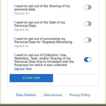
KEDVES OLVASÓNK!
I want to opt-out of the Sharing of my
personal data.
A keresett cikk a portfolio.hu hírarchívumához
Opted In
tartozik, melynek olvasása előfizetéses
I want to opt-out of the Sale of my
regisztrációhoz kötött.
Personal Data.
Opted In
Az előfizetés a következőket tartalmazza:
Portfolio.hu teljes cikkarchívum
I want to opt-out of processing my
Personal Data for Targeted Advertising.
Kötéslisták: BÉT elmúlt 2 év napon belüli
Opted In
kötéslistái
I want to opt-out of Collection, Use,
Retention, Sale, and/or Sharing of my
Personal Data that Is Unrelated with the
Előfizetés
Purposes for which it was collected.
Opted Out
CONFIRM
MÁR ELŐFIZETŐNK VAGY?
BEJELENTKEZÉS
Data Deletion
Data Access
Privacy Policy