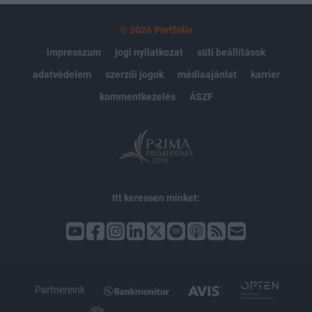
© 2026 Portfolio
impresszum
jogi nyilatkozat
süti beállítások
adatvédelem
szerzői jogok
médiaajánlat
karrier
kommentkezelés
ÁSZF
Itt keressen minket:
Partnereink