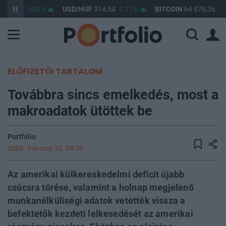
363,32
0,04%
USD/HUF
314,54
0,11%
BITCOIN
64 979,36
0,
ELŐFIZETŐI TARTALOM
Továbbra sincs emelkedés, most a
makroadatok ütöttek be
Portfolio
2006. március 10. 08:30
Az amerikai külkereskedelmi deficit újabb
csúcsra törése, valamint a holnap megjelenő
munkanélküliségi adatok vetették vissza a
befektetők kezdeti lelkesedését az amerikai