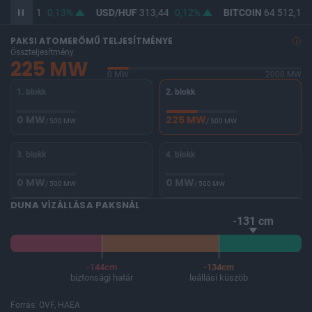
UF
362,21
0,13%
USD/HUF
313,44
0,12%
BITCOIN
64 512,12
PAKSI ATOMERŐMŰ TELJESÍTMÉNYE
Összteljesítmény
225 MW
0 MW
2000 MW
1. blokk
2. blokk
0 MW
225 MW
/ 500 MW
/ 500 MW
3. blokk
4. blokk
0 MW
0 MW
/ 500 MW
/ 500 MW
DUNA VÍZÁLLÁSA PAKSNÁL
-131 cm
-144cm
-134cm
biztonsági határ
leállási küszöb
Forrás: OVF, HAEA