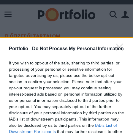
A Paksi Atomerőmű összteljesítménye 225 MW. A Duna vízállá
ELŐFIZETŐI TARTALOM
Diákoknak kedvez a MÁV!
Portfolio -
Do Not Process My Personal Information
If you wish to opt-out of the sale, sharing to third parties, or
Portfolio
processing of your personal or sensitive information for
2006. március 27. 12:34
targeted advertising by us, please use the below opt-out
section to confirm your selection. Please note that after your
Az idei évben folytatatja a jegyértékesítési pontok
opt-out request is processed you may continue seeing
interest-based ads based on personal information utilized by
tervek szerinti létesítését a felsőfokú oktatási
us or personal information disclosed to third parties prior to
intézményekben a MÁV.
your opt-out. You may separately opt-out of the further
disclosure of your personal information by third parties on the
A mai napon a győri Széchenyi István Egyetemen, április 3-
IAB’s list of downstream participants. This information may
án pedig Budapesten, az ELTÉ-n nyit újabb gépesített
also be disclosed by us to third parties on the
IAB’s List of
menetjegy-értékesítési pontokat a hazai vasúttársaság,
Downstream Participants
that may further disclose it to other