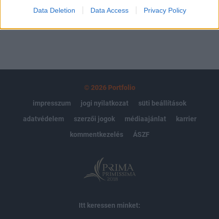
Data Deletion
Data Access
Privacy Policy
MÁR ELŐFIZETŐNK VAGY?
BEJELENTKEZÉS
© 2026 Portfolio
impresszum
jogi nyilatkozat
süti beállítások
adatvédelem
szerzői jogok
médiaajánlat
karrier
kommentkezelés
ÁSZF
Itt keressen minket: