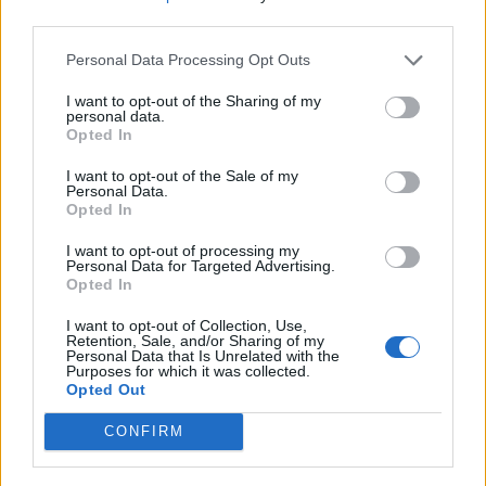
melyek a hétköznapokon legalább öt órán át tartanak
third parties.
nyitva. Ily módon ezentúl hat felsőfokú oktatási intézmény
Personal Data Processing Opt Outs
hallgatóinak lesz lehetőségük arra, hogy az iskolákban
akár a szünet ideje alatt megvásárolhassák...
I want to opt-out of the Sharing of my
personal data.
Opted In
KEDVES OLVASÓNK!
I want to opt-out of the Sale of my
Personal Data.
A keresett cikk a portfolio.hu hírarchívumához
Opted In
tartozik, melynek olvasása előfizetéses
I want to opt-out of processing my
regisztrációhoz kötött.
Personal Data for Targeted Advertising.
Opted In
Az előfizetés a következőket tartalmazza:
Portfolio.hu teljes cikkarchívum
I want to opt-out of Collection, Use,
Retention, Sale, and/or Sharing of my
Kötéslisták: BÉT elmúlt 2 év napon belüli
Personal Data that Is Unrelated with the
Purposes for which it was collected.
kötéslistái
Opted Out
CONFIRM
Előfizetés