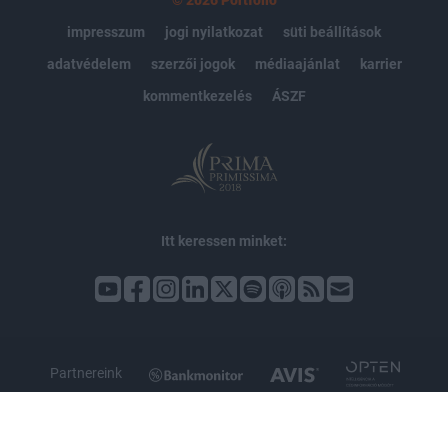
impresszum
jogi nyilatkozat
süti beállítások
adatvédelem
szerzői jogok
médiaajánlat
karrier
kommentkezelés
ÁSZF
Itt keressen minket:
Partnereink