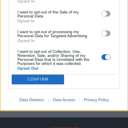
Opted In
A keresett cikk a portfolio.hu hírarchívumához
tartozik, melynek olvasása előfizetéses
I want to opt-out of the Sale of my
Personal Data.
regisztrációhoz kötött.
Opted In
Az előfizetés a következőket tartalmazza:
I want to opt-out of processing my
Portfolio.hu teljes cikkarchívum
Personal Data for Targeted Advertising.
Opted In
Kötéslisták: BÉT elmúlt 2 év napon belüli
kötéslistái
I want to opt-out of Collection, Use,
Retention, Sale, and/or Sharing of my
Personal Data that Is Unrelated with the
Előfizetés
Purposes for which it was collected.
Opted Out
CONFIRM
MÁR ELŐFIZETŐNK VAGY?
BEJELENTKEZÉS
Data Deletion
Data Access
Privacy Policy
© 2026 Portfolio