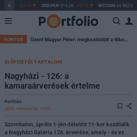
F
363,17
-0,61%
USD/HUF
314,20
-0,87%
BITCOIN
64 982,09
FONTOS
Üzent Magyar Péter: megkezdődött a titkos szavazás a leendő köztársasági elnökről
ELŐFIZETŐI TARTALOM
Nagyházi - 126: a
kamaraárverések értelme
Portfolio
2006. március 30. 13:05
Szombaton, április 1-jén délelőtt 11-kor kezdődik
a Nagyházi Galéria 126. árverése, amely - és ez