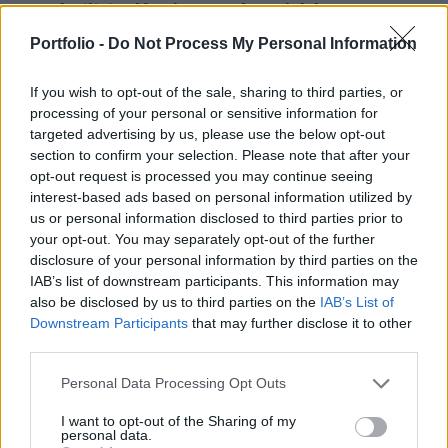
nem áprilisi tréfa - kamaraárverésként van
számontartva, mégis sorszámot kapott, mint a
Portfolio -
Do Not Process My Personal Information
"nagyok" Egyébként beférne közéjük a 280
tételével és a közel 16,5 millió forintos össz-
If you wish to opt-out of the sale, sharing to third parties, or
processing of your personal or sensitive information for
kikiáltási árával. Ezért azoknak, akik még a
targeted advertising by us, please use the below opt-out
Belvedere Szalon aznap délutáni árverésére is oda
section to confirm your selection. Please note that after your
akarnak érni, igyekezniük kell.
opt-out request is processed you may continue seeing
interest-based ads based on personal information utilized by
Ennek a megszámozott kamaraárverésnek van néhány
us or personal information disclosed to third parties prior to
figyelemre méltó vonása. Például, hogy a kamaraárverés
your opt-out. You may separately opt-out of the further
műfajához illően nagyon barátságosak a tételek induló
disclosure of your personal information by third parties on the
IAB’s list of downstream participants. This information may
árai. Vagy hogy három nagy műfajból álltak össze a
also be disclosed by us to third parties on the
IAB’s List of
tételek: festmény-grafika, bútor, szőnyeg. (Egyébként ez a
Downstream Participants
that may further disclose it to other
három műfaj adja a hazai árverések anyagának a
third parties.
kétharmad-háromnegyed részét, a maradékot...
Personal Data Processing Opt Outs
KEDVES OLVASÓNK!
I want to opt-out of the Sharing of my
personal data.