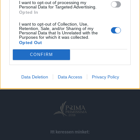
I want to opt-out of processing my
Personal Data for Targeted Advertising.
MÁR ELŐFIZETŐNK VAGY?
BEJELENTKEZÉS
Opted In
I want to opt-out of Collection, Use,
Retention, Sale, and/or Sharing of my
Personal Data that Is Unrelated with the
Purposes for which it was collected.
Opted Out
CONFIRM
© 2026 Portfolio
impresszum
jogi nyilatkozat
süti beállítások
adatvédelem
szerzői jogok
médiaajánlat
karrier
Data Deletion
Data Access
Privacy Policy
kommentkezelés
ÁSZF
Itt keressen minket: