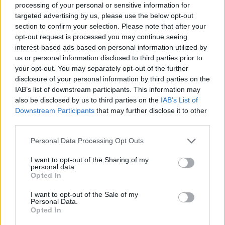
processing of your personal or sensitive information for
vett Cg. 07-09-009993/11 számú végzésével bejegyezte az
targeted advertising by us, please use the below opt-out
eMusic Szolgáltató Kft. 89.87% mértékű, közvetlen
section to confirm your selection. Please note that after your
irányítást biztosító üzletrészének a részvénytársaság általi
opt-out request is processed you may continue seeing
megvásárlását.
interest-based ads based on personal information utilized by
us or personal information disclosed to third parties prior to
your opt-out. You may separately opt-out of the further
KEDVES OLVASÓNK!
disclosure of your personal information by third parties on the
IAB’s list of downstream participants. This information may
A keresett cikk a portfolio.hu hírarchívumához
also be disclosed by us to third parties on the
IAB’s List of
tartozik, melynek olvasása előfizetéses
Downstream Participants
that may further disclose it to other
regisztrációhoz kötött.
third parties.
Az előfizetés a következőket tartalmazza:
Personal Data Processing Opt Outs
Portfolio.hu teljes cikkarchívum
I want to opt-out of the Sharing of my
Kötéslisták: BÉT elmúlt 2 év napon belüli
personal data.
Opted In
kötéslistái
I want to opt-out of the Sale of my
Előfizetés
Personal Data.
Opted In