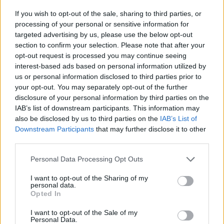
EGISReal-time árfolyamInformációs panelAdatletöltésAz
If you wish to opt-out of the sale, sharing to third parties, or
emelkedő olajárak meghozták a vevőket a MOL piacára,
processing of your personal or sensitive information for
melyek végül 3.9%-os pluszban fejezték be a napot. A
targeted advertising by us, please use the below opt-out
section to confirm your selection. Please note that after your
bankpapírok piacán tovább folytatódott az élénk
opt-out request is processed you may continue seeing
kereskedés, melynek következtében az OTP 0.7%-ot, az
interest-based ads based on personal information utilized by
FHB pedig 1.7%-ot erősödött. A délelőtti stagnálást
us or personal information disclosed to third parties prior to
követően erős eladói nyomás jelentkezett az Egis...
your opt-out. You may separately opt-out of the further
disclosure of your personal information by third parties on the
IAB’s list of downstream participants. This information may
KEDVES OLVASÓNK!
also be disclosed by us to third parties on the
IAB’s List of
Downstream Participants
that may further disclose it to other
A keresett cikk a portfolio.hu hírarchívumához
third parties.
tartozik, melynek olvasása előfizetéses
regisztrációhoz kötött.
Personal Data Processing Opt Outs
Az előfizetés a következőket tartalmazza:
I want to opt-out of the Sharing of my
personal data.
Portfolio.hu teljes cikkarchívum
Opted In
Kötéslisták: BÉT elmúlt 2 év napon belüli
I want to opt-out of the Sale of my
kötéslistái
Personal Data.