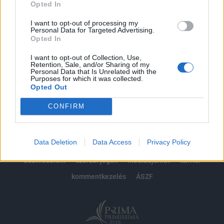
Opted In
Előfizetés
I want to opt-out of processing my
Personal Data for Targeted Advertising.
Opted In
MÁR ELŐFIZETŐNK VAGY?
BEJELENTKEZÉS
I want to opt-out of Collection, Use,
Retention, Sale, and/or Sharing of my
Personal Data that Is Unrelated with the
Purposes for which it was collected.
Opted Out
CONFIRM
© 2026 Portfolio
Data Deletion
Data Access
Privacy Policy
impresszum
jogi nyilatkozat
süti beállítások
adatvédelem
szerzői jogok
médiaajánlat
karrier
kommentkezelés
ÁSZF