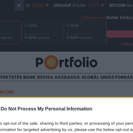
UR/HUF
365,20
-0,06%
USD/HUF
316,94
-0,01%
BITCOIN
64 4
DUNA VÍZÁL
Mit jelent ez?
3. blokk
4. blokk
0 MW
0 MW
/ 500 MW
/ 500 MW
/ 500 MW
-144c
A Duna vízállása Paksnál -128 cm. A biztonsági határ -144 cm,
EFEKTETÉS
BANK
DEVIZA
GAZDASÁG
GLOBÁL
UNIÓS FORRÁ
TALOM
 most érdemes profitot realiz
-
Do Not Process My Personal Information
de)
to opt-out of the sale, sharing to third parties, or processing of your per
formation for targeted advertising by us, please use the below opt-out s