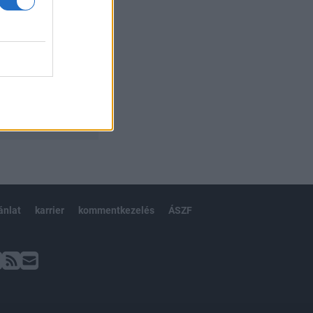
ánlat
karrier
kommentkezelés
ÁSZF