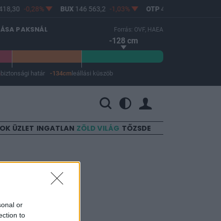
18,30
-0,28%
BUX
146 563,2
-1,03%
OTP
45 900
-1,82%
LÁSA PAKSNÁL
Forrás: OVF, HAEA
-128 cm
m
biztonsági határ
-134cm
leállási küszöb
 a leállási küszöb -134 cm.
SOK
ÜZLET
INGATLAN
ZÖLD VILÁG
TŐZSDE
álni?
sonal or
ection to