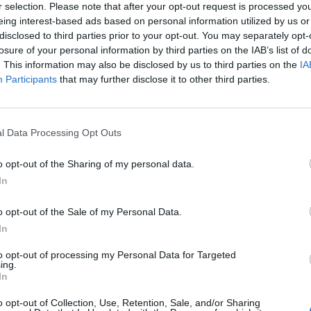
r selection. Please note that after your opt-out request is processed y
eing interest-based ads based on personal information utilized by us or
disclosed to third parties prior to your opt-out. You may separately opt-
losure of your personal information by third parties on the IAB’s list of
y ellenére nem változtat korábban megfogalmazott 42
. This information may also be disclosed by us to third parties on the
IA
artás ajánlásán a Concorde, az elemző a jelenlegi maga
Participants
that may further disclose it to other third parties.
l.
de) RICHTERReal-time árfolyamInformációs panelAdatletöltés "A 
l Data Processing Opt Outs
 maga 7%-os csökkenésével, ami részben a januári áremelés előtti
arázható. Azonban az, hogy az új termékek ellenére csökkent a
o opt-out of the Sharing of my personal data.
 7.2%-ra, és, hogy a Richter eddigi 5-10%-os idei belföldi...
In
o opt-out of the Sale of my Personal Data.
ASÓNK!
In
a portfolio.hu hírarchívumához tartozik, melynek olvasása előf
to opt-out of processing my Personal Data for Targeted
ötött.
ing.
In
övetkezőket tartalmazza:
o opt-out of Collection, Use, Retention, Sale, and/or Sharing
 teljes cikkarchívum