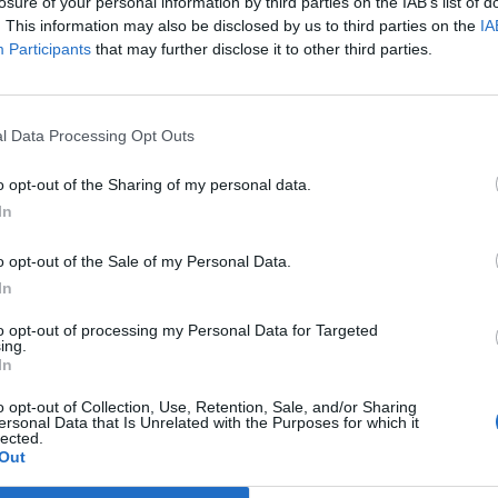
 A hanyatlásban a Richter vezeti a piacot.
losure of your personal information by third parties on the IAB’s list of
. This information may also be disclosed by us to third parties on the
IA
yamInformációs panelAdatletöltésA legnagyobb forgalom tekint
Participants
that may further disclose it to other third parties.
tően a MOL vette át az irányítást, az olajpapír 4 milliárdos átlag
árfolyama 0.8%-os mínuszban 26,000 forinton áll, ami az olajárak
tó be. A többi vezető részvény közül a Richter van a legnagyob
l Data Processing Opt Outs
o opt-out of the Sharing of my personal data.
ASÓNK!
In
a portfolio.hu hírarchívumához tartozik, melynek olvasása előf
o opt-out of the Sale of my Personal Data.
ötött.
In
övetkezőket tartalmazza:
to opt-out of processing my Personal Data for Targeted
 teljes cikkarchívum
ing.
 BÉT elmúlt 2 év napon belüli
In
o opt-out of Collection, Use, Retention, Sale, and/or Sharing
ersonal Data that Is Unrelated with the Purposes for which it
lected.
Előfizetés
Out