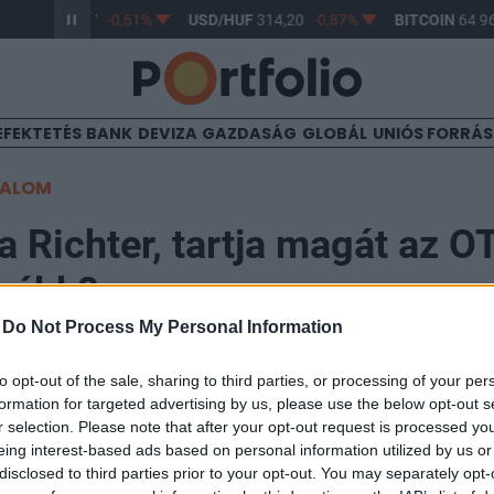
R/HUF
363,17
-0,61%
USD/HUF
314,20
-0,87%
BITCOIN
64 96
EFEKTETÉS
BANK
DEVIZA
GAZDASÁG
GLOBÁL
UNIÓS FORRÁ
TALOM
a Richter, tartja magát az O
ovább?
-
Do Not Process My Personal Information
to opt-out of the sale, sharing to third parties, or processing of your per
formation for targeted advertising by us, please use the below opt-out s
r selection. Please note that after your opt-out request is processed y
le vette az irányt a nyitást követő kismértékű emelked
eing interest-based ads based on personal information utilized by us or
eg 0.5%-os mínuszban tartózkodik 25,290 ponton, 8.7 m
disclosed to third parties prior to your opt-out. You may separately opt-