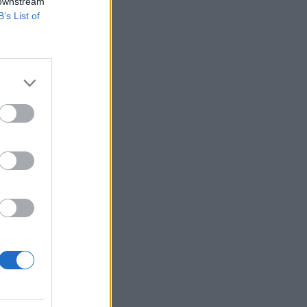
 downstream
B’s List of
etében a nyitás
 feletti forgalommal
 eddigi
b...
izetéses