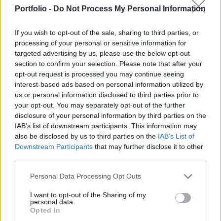
felvásárlási terveinek napvilágra kerülésével
Portfolio -
Do Not Process My Personal Information
bontakozott ki. Az orosz piac a mai napon is zárva
tart, ezért a befektetési bankoktól a társaságok
If you wish to opt-out of the sale, sharing to third parties, or
processing of your personal or sensitive information for
papírjaira érkező ajánlások csak holnap lehetnek
targeted advertising by us, please use the below opt-out
hatással a papírok árfolyamára.
section to confirm your selection. Please note that after your
opt-out request is processed you may continue seeing
Az OMV venne, a befektetők nem. A régió fontosabb
interest-based ads based on personal information utilized by
indexei közül a BUX 0.1%-os, a lengyel WIG 20 0.9%-os, az
us or personal information disclosed to third parties prior to
osztrák ATX 2%-os mínuszban, a cseh PX 50 0.97%-os
your opt-out. You may separately opt-out of the further
pluszban tartózkodik.Két napja esik az OMV árfolyama,
disclosure of your personal information by third parties on the
melynek hátterében egy felvásárlási ajánlat áll. Az olajipari
IAB’s list of downstream participants. This information may
also be disclosed by us to third parties on the
IAB’s List of
társaság az osztrák áramszolgáltatóra, a Verbundra 12.4
Downstream Participants
that may further disclose it to other
milliárd eurós értékű ajánlatot tenne. A...
third parties.
Personal Data Processing Opt Outs
KEDVES OLVASÓNK!
I want to opt-out of the Sharing of my
A keresett cikk a portfolio.hu hírarchívumához
personal data.
Opted In
tartozik, melynek olvasása előfizetéses