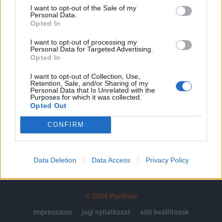
regisztrációhoz kötött.
I want to opt-out of the Sale of my
Personal Data.
Az előfizetés a következőket tartalmazza:
Opted In
Portfolio.hu teljes cikkarchívum
I want to opt-out of processing my
Kötéslisták: BÉT elmúlt 2 év napon belüli
Personal Data for Targeted Advertising.
Opted In
kötéslistái
I want to opt-out of Collection, Use,
Előfizetés
Retention, Sale, and/or Sharing of my
Personal Data that Is Unrelated with the
Purposes for which it was collected.
Opted Out
MÁR ELŐFIZETŐNK VAGY?
BEJELENTKEZÉS
CONFIRM
Data Deletion
Data Access
Privacy Policy
© 2026 Portfolio
impresszum
jogi nyilatkozat
süti beállítások