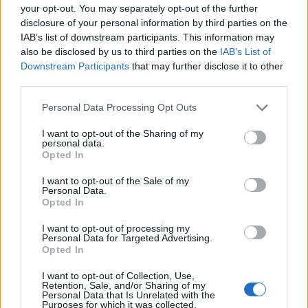
your opt-out. You may separately opt-out of the further
Inkább hosszú távon optimista a Buda-Cash az
disclosure of your personal information by third parties on the
OTP vonatkozásában, Réczey Zoltán nem
IAB’s list of downstream participants. This information may
változtaott korábbi minősítésén az első
also be disclosed by us to third parties on the
IAB’s List of
Downstream Participants
that may further disclose it to other
negyedéves gyorsjelentés után.
third parties.
"Összességében ismét jó negyedévet zárt az OTP, amit az
Personal Data Processing Opt Outs
is mutat, hogy a nettó eredmény mintegy 4-5%-kal
meghaladta a piaci várakozásokat (Portfolio.hu: 44,17 Mrd
I want to opt-out of the Sharing of my
personal data.
Ft). Fontos kiemelni, hogy az év/év növekedési ütem
Opted In
felülmúlta a menedzsment 17% alatti éves tervét, így jelen
állás szerint nincs akadálya a 184.7 milliárdos
I want to opt-out of the Sale of my
Personal Data.
eredményterv elérésének. Saját frissített modellünk...
Opted In
I want to opt-out of processing my
Personal Data for Targeted Advertising.
KEDVES OLVASÓNK!
Opted In
A keresett cikk a portfolio.hu hírarchívumához
I want to opt-out of Collection, Use,
tartozik, melynek olvasása előfizetéses
Retention, Sale, and/or Sharing of my
Personal Data that Is Unrelated with the
regisztrációhoz kötött.
Purposes for which it was collected.