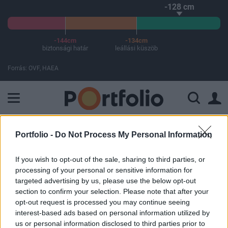
-128 cm
-144cm
-134cm
biztonsági határ
leállási küszöb
Forrás: OVF, HAEA
A Paksi Atomerőmű összteljesítménye 225 MW. A Duna vízállá
ELŐFIZETŐI TARTALOM
Portfolio -
Do Not Process My Personal Information
"Relatíve vonzó az OTP árazása"
If you wish to opt-out of the sale, sharing to third parties, or
processing of your personal or sensitive information for
(Buda-Cash)
targeted advertising by us, please use the below opt-out
section to confirm your selection. Please note that after your
Portfolio
opt-out request is processed you may continue seeing
interest-based ads based on personal information utilized by
2006. május 16. 15:40
us or personal information disclosed to third parties prior to