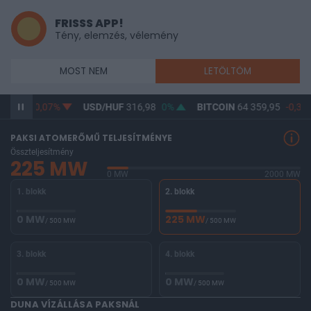
FRISSS APP!
Tény, elemzés, vélemény
MOST NEM
LETÖLTÖM
65,15
-0,07%
USD/HUF
316,98
0%
BITCOIN
64 359,95
-0,37
PAKSI ATOMERŐMŰ TELJESÍTMÉNYE
Összteljesítmény
225 MW
0 MW
2000 MW
1. blokk
2. blokk
0 MW
225 MW
/ 500 MW
/ 500 MW
3. blokk
4. blokk
0 MW
0 MW
/ 500 MW
/ 500 MW
DUNA VÍZÁLLÁSA PAKSNÁL