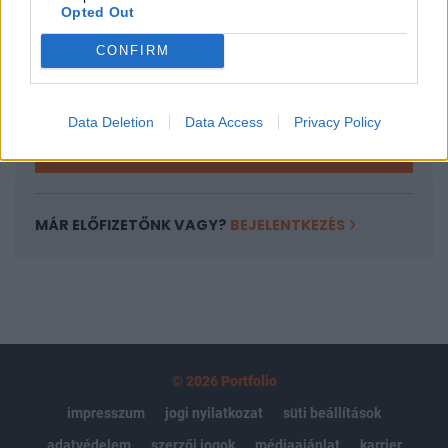
Opted Out
Az előfizetés a következőket tartalmazza:
Portfolio.hu teljes cikkarchívum
CONFIRM
Kötéslisták: BÉT elmúlt 2 év napon belüli
kötéslistái
Data Deletion
Data Access
Privacy Policy
Előfizetés
MÁR ELŐFIZETŐNK VAGY?
BEJELENTKEZÉS
© 2026 Portfolio
impresszum
jogi nyilatkozat
süti beállítások
adatvédelem
szerzői jogok
médiaajánlat
karrier