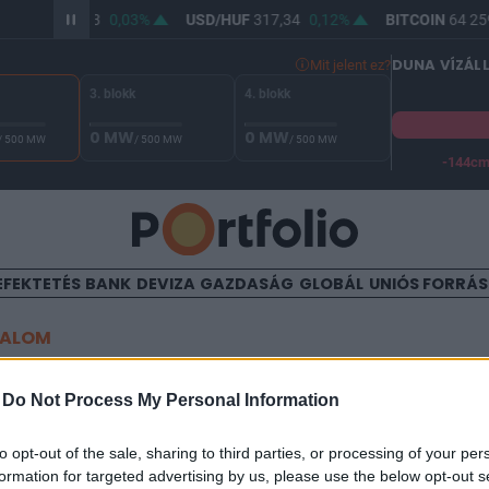
R/HUF
365,53
0,03%
USD/HUF
317,34
0,12%
BITCOIN
64 259
DUNA VÍZÁL
Mit jelent ez?
3. blokk
4. blokk
0 MW
0 MW
/ 500 MW
/ 500 MW
/ 500 MW
-144c
A Duna vízállása Paksnál -128 cm. A biztonsági határ -144 cm,
EFEKTETÉS
BANK
DEVIZA
GAZDASÁG
GLOBÁL
UNIÓS FORRÁ
TALOM
afikonja: mekkora mélységb
-
Do Not Process My Personal Information
 többi index?
to opt-out of the sale, sharing to third parties, or processing of your per
formation for targeted advertising by us, please use the below opt-out s