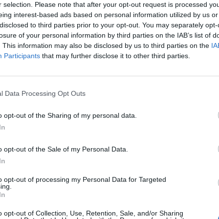
r selection. Please note that after your opt-out request is processed y
eing interest-based ads based on personal information utilized by us or
disclosed to third parties prior to your opt-out. You may separately opt-
losure of your personal information by third parties on the IAB’s list of
rű eladások az összes fejlődő részvénypiacon végigfu
. This information may also be disclosed by us to third parties on the
IA
yatlás intenzitása eltérő, ráadásul nem mindegy, hogy
Participants
that may further disclose it to other third parties.
ra esett vissza az indexek értéke.
ár első napjaiban járt utoljára 21,000 pont közelében, az elad
l Data Processing Opt Outs
, az orosz RTS immár 25%-kal hanyatlott a május eleji abszolút 
pos mélységben jár. A Nasdaq mellett a török és a cseh index 
o opt-out of the Sharing of my personal data.
ves mélyponton az aktuális szinteken. A Dow éves csúcsától...
In
o opt-out of the Sale of my Personal Data.
ASÓNK!
In
a portfolio.hu hírarchívumához tartozik, melynek olvasása előf
to opt-out of processing my Personal Data for Targeted
ötött.
ing.
In
övetkezőket tartalmazza:
o opt-out of Collection, Use, Retention, Sale, and/or Sharing
 teljes cikkarchívum