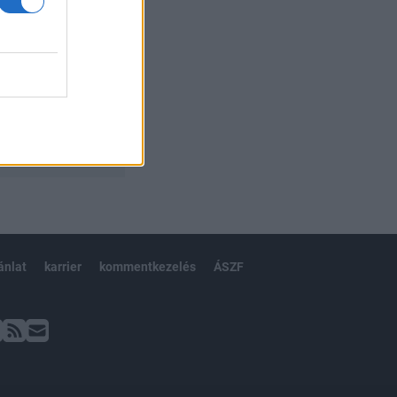
ánlat
karrier
kommentkezelés
ÁSZF