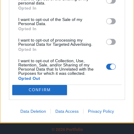
personal data.
tartozik, melynek olvasása előfizetéses
Opted In
regisztrációhoz kötött.
I want to opt-out of the Sale of my
Az előfizetés a következőket tartalmazza:
Personal Data.
Opted In
Portfolio.hu teljes cikkarchívum
Kötéslisták: BÉT elmúlt 2 év napon belüli
I want to opt-out of processing my
Personal Data for Targeted Advertising.
kötéslistái
Opted In
I want to opt-out of Collection, Use,
Előfizetés
Retention, Sale, and/or Sharing of my
Personal Data that Is Unrelated with the
Purposes for which it was collected.
Opted Out
MÁR ELŐFIZETŐNK VAGY?
BEJELENTKEZÉS
CONFIRM
Data Deletion
Data Access
Privacy Policy
© 2026 Portfolio