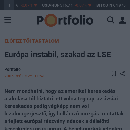
UF
365,16
-0,07%
USD/HUF
316,74
-0,07%
BITCOIN
64 976,1
ELŐFIZETŐI TARTALOM
Európa instabil, szakad az LSE
Portfolio
2006. május 25. 11:54
Nem mondhatni, hogy az amerikai kereskedés
alakulása túl bíztató lett volna tegnap, az ázsiai
kereskedés pedig végképp nem vol
bizalomgerjesztő, így hullámzó mozgást mutattak
a fejlett európai részvényindexek a délelőtti
kereskedési órák során. A benchmarkok jelenleg