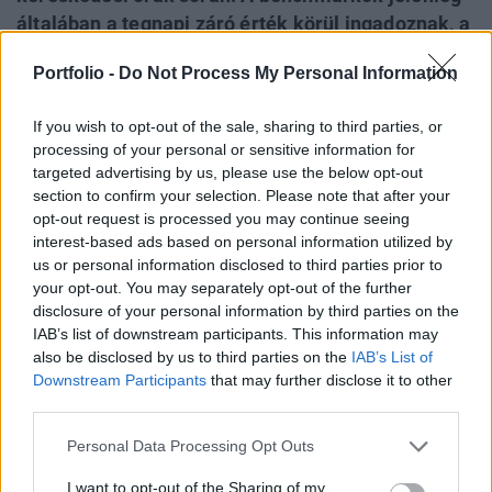
általában a tegnapi záró érték körül ingadoznak, a
DAX 0.4%-os, a CAC40 0.1%-os pluszt mutat, az
Portfolio -
Do Not Process My Personal Information
FTSE pedig 0.2%-nál tartózkodik az előző záróhoz
képest. Áldozócsütörtök ünnepe miatt több tőzsde
If you wish to opt-out of the sale, sharing to third parties, or
is zárva van, így például Svájcban, Finnországban
processing of your personal or sensitive information for
és Svédországban is pihennek a brókerek.
targeted advertising by us, please use the below opt-out
section to confirm your selection. Please note that after your
Az egyes részvényeket tekintve a Tate & Lyle cukorgyártó
opt-out request is processed you may continue seeing
5.1%-ot emelkedett a londoni perketten, miután a
interest-based ads based on personal information utilized by
us or personal information disclosed to third parties prior to
várakozásoknál jobb jelentést tett közzé, illetve először
your opt-out. You may separately opt-out of the further
számszerűsítette az EU-s cukorpiaci szabályozás cégre
disclosure of your personal information by third parties on the
gyakorolt kedvezőtlen hatását.A Barclays részvényei 1.4%-
IAB’s list of downstream participants. This information may
os csökkenést mutatnak, miután az angol bank arról
also be disclosed by us to third parties on the
IAB’s List of
számolt be, hogy a gyorsan emelkedő bevételek...
Downstream Participants
that may further disclose it to other
third parties.
KEDVES OLVASÓNK!
Personal Data Processing Opt Outs
A keresett cikk a portfolio.hu hírarchívumához
I want to opt-out of the Sharing of my