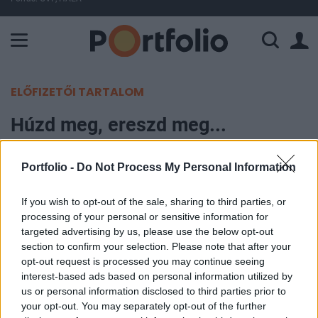
A Paksi Atomerőmű összteljesítménye 226 MW. A Duna vízállá
ELŐFIZETŐI TARTALOM
Húzd meg, ereszd meg...
(Equitas)
Portfolio -
Do Not Process My Personal Information
Portfolio
2006. május 25. 12:38
If you wish to opt-out of the sale, sharing to third parties, or
processing of your personal or sensitive information for
targeted advertising by us, please use the below opt-out
21,601 ponton, 98 ponttal a bázis ár alatt nyitott ki
section to confirm your selection. Please note that after your
a decemberi BUX lejárat csütörtökön. Nyitás után
opt-out request is processed you may continue seeing
egy rövid 10 perces hosszal indult a kereskedés,
interest-based ads based on personal information utilized by
us or personal information disclosed to third parties prior to
ekkor érte el a határidős BUX a napi maximumát
your opt-out. You may separately opt-out of the further
21,830 ponton. Ezután azonban menetrend