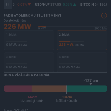
UF
365,39
-0,01%
USD/HUF
317,05
0,03%
BITCOIN
64 186,03
PAKSI ATOMERŐMŰ TELJESÍTMÉNYE
Összteljesítmény
226 MW
0 MW
2000 MW
1. blokk
2. blokk
0 MW
226 MW
/ 500 MW
/ 500 MW
3. blokk
4. blokk
0 MW
0 MW
/ 500 MW
/ 500 MW
DUNA VÍZÁLLÁSA PAKSNÁL
-127 cm
-144cm
-134cm
biztonsági határ
leállási küszöb
Forrás: OVF, HAEA