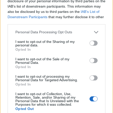
disclosure of your personal information by third parties on the
szerűen érkeztek meg az eladók a piacra és több
IAB’s list of downstream participants. This information may
hullámban többször is megütötték a piacot .
also be disclosed by us to third parties on the
IAB’s List of
Downstream Participants
that may further disclose it to other
Az eladási hullámok közötti szünetekben mindig
third parties.
felkapaszkodott az árfolyam de eddig minden emelkedési
Personal Data Processing Opt Outs
kísérlet kérészéletűnek bizonyult. Délben a BUX0612-es
lejárat utolsó kötése 21,499 ponton történt, kereken 200
I want to opt-out of the Sharing of my
personal data.
ponttal az elszámoló ár alatt, ami 1%-os csökkenést jelent.
Opted In
A forgalom a mostanában megszokott magas értéket
mutatja 2648 kontraktusra született üzlet 12-óráig....
I want to opt-out of the Sale of my
Personal Data.
Opted In
KEDVES OLVASÓNK!
I want to opt-out of processing my
Personal Data for Targeted Advertising.
A keresett cikk a portfolio.hu hírarchívumához
Opted In
tartozik, melynek olvasása előfizetéses
I want to opt-out of Collection, Use,
regisztrációhoz kötött.
Retention, Sale, and/or Sharing of my
Personal Data that Is Unrelated with the
Purposes for which it was collected.
Az előfizetés a következőket tartalmazza:
Opted Out
Portfolio.hu teljes cikkarchívum