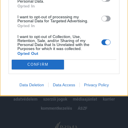
kötéslistái
Personal Data.
Opted In
Előfizetés
I want to opt-out of processing my
Personal Data for Targeted Advertising.
Opted In
MÁR ELŐFIZETŐNK VAGY?
BEJELENTKEZÉS
I want to opt-out of Collection, Use,
Retention, Sale, and/or Sharing of my
Personal Data that Is Unrelated with the
Purposes for which it was collected.
Opted Out
CONFIRM
© 2026 Portfolio
Data Deletion
Data Access
Privacy Policy
impresszum
jogi nyilatkozat
süti beállítások
adatvédelem
szerzői jogok
médiaajánlat
karrier
kommentkezelés
ÁSZF