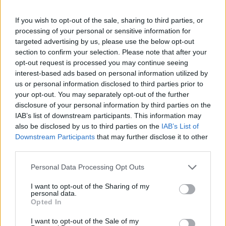
0.53%-ot emelkedett.
If you wish to opt-out of the sale, sharing to third parties, or
A mai napon az acélgyártók körül forr a víz a legjobban,
processing of your personal or sensitive information for
mely annak köszönhető, hogy az Arcelor bejelentette, hogy
targeted advertising by us, please use the below opt-out
megvásárolta az orosz Severstal-t. A hír hatására a
section to confirm your selection. Please note that after your
szektortársak közül a ThyssenKrupp 4.4%-ot, a Corus 4.6%-
opt-out request is processed you may continue seeing
ot, a Mittal Steel pedig 2%-ot emelkedett.A mobiltelefon-
interest-based ads based on personal information utilized by
gyártók részvényei iránti erős keresletnek köszönhetően az
us or personal information disclosed to third parties prior to
your opt-out. You may separately opt-out of the further
Ericcson 4%-os, a Nokia pedig 2.5%-os...
disclosure of your personal information by third parties on the
IAB’s list of downstream participants. This information may
also be disclosed by us to third parties on the
IAB’s List of
KEDVES OLVASÓNK!
Downstream Participants
that may further disclose it to other
A keresett cikk a portfolio.hu hírarchívumához
third parties.
tartozik, melynek olvasása előfizetéses
Personal Data Processing Opt Outs
regisztrációhoz kötött.
I want to opt-out of the Sharing of my
Az előfizetés a következőket tartalmazza:
personal data.
Opted In
Portfolio.hu teljes cikkarchívum
Kötéslisták: BÉT elmúlt 2 év napon belüli
I want to opt-out of the Sale of my