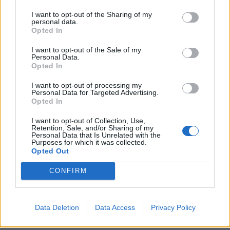
KEDVES OLVASÓNK!
I want to opt-out of the Sharing of my
personal data.
A keresett cikk a portfolio.hu hírarchívumához
Opted In
tartozik, melynek olvasása előfizetéses
I want to opt-out of the Sale of my
regisztrációhoz kötött.
Personal Data.
Opted In
Az előfizetés a következőket tartalmazza:
I want to opt-out of processing my
Portfolio.hu teljes cikkarchívum
Personal Data for Targeted Advertising.
Kötéslisták: BÉT elmúlt 2 év napon belüli
Opted In
kötéslistái
I want to opt-out of Collection, Use,
Retention, Sale, and/or Sharing of my
Personal Data that Is Unrelated with the
Előfizetés
Purposes for which it was collected.
Opted Out
CONFIRM
MÁR ELŐFIZETŐNK VAGY?
BEJELENTKEZÉS
Data Deletion
Data Access
Privacy Policy