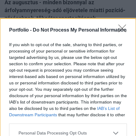
Az augusztus - minden bizonnyal az
árfolyamnyereség-adó eljövetele miatti pozíció-
zárásoknak, tőkeátcsoportosításnak
köszönhetően - az év eddigi legpörgősebb
Portfolio -
Do Not Process My Personal Information
hónapjává vált, soha nem látott, több mint 500
milliárd Ft-os akvititással a BUX- és egyedi
If you wish to opt-out of the sale, sharing to third parties, or
részvény kontraktusok esetében. A brókercégek
processing of your personal or sensitive information for
körében robbantott az egyeduralkodónak tűnő
targeted advertising by us, please use the below opt-out
section to confirm your selection. Please note that after your
Buda-Cash.
opt-out request is processed you may continue seeing
interest-based ads based on personal information utilized by
A BÉT derivatív piacán a BUX- valamint az egyedi részvény
us or personal information disclosed to third parties prior to
kontraktusokra vonatkozó aggregált duplikált forgalom
your opt-out. You may separately opt-out of the further
803 milliárd Ft-ot tett ki augusztusban, amely duplázást
disclosure of your personal information by third parties on the
jelent az egy évvel korábbi szinthez mérten. Júliusról
IAB’s list of downstream participants. This information may
augusztusra az aktivitás a BUX kontraktusokban nem
also be disclosed by us to third parties on the
IAB’s List of
Downstream Participants
that may further disclose it to other
változott érdemben (sőt némileg csökkent), azonban az
third parties.
egyedi részvény forgalomban csaknem 40%-os ugrás...
Personal Data Processing Opt Outs