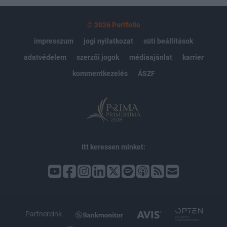
© 2026 Portfolio
impresszum
jogi nyilatkozat
süti beállítások
adatvédelem
szerzői jogok
médiaajánlat
karrier
kommentkezelés
ÁSZF
Itt keressen minket:
Partnereink