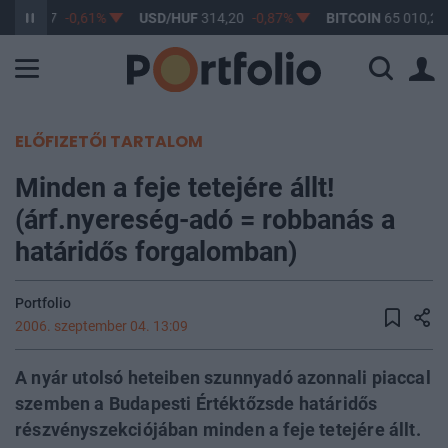
F
363,17
-0,61%
USD/HUF
314,20
-0,87%
BITCOIN
65 010,24
ELŐFIZETŐI TARTALOM
Minden a feje tetejére állt!
(árf.nyereség-adó = robbanás a
határidős forgalomban)
Portfolio
2006. szeptember 04. 13:09
A nyár utolsó heteiben szunnyadó azonnali piaccal
szemben a Budapesti Értéktőzsde határidős
részvényszekciójában minden a feje tetejére állt.