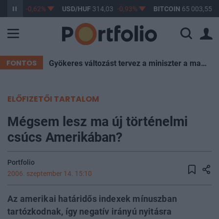
363,15
-0,62%
USD/HUF
314,03
-0,93%
BITCOIN
65 003,55
1
FONTOS
Gyökeres változást tervez a miniszter a magyar iskolákban – itt a bejelentés
ELŐFIZETŐI TARTALOM
Mégsem lesz ma új történelmi
csúcs Amerikában?
Portfolio
2006. szeptember 14. 15:10
Az amerikai határidős indexek mínuszban
tartózkodnak, így negatív irányú nyitásra