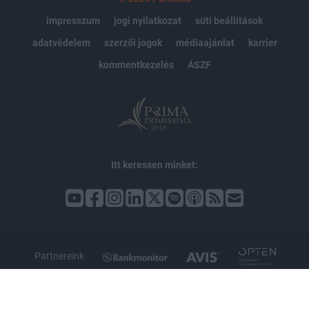
impresszum
jogi nyilatkozat
süti beállítások
adatvédelem
szerzői jogok
médiaajánlat
karrier
kommentkezelés
ÁSZF
Itt keressen minket:
Partnereink