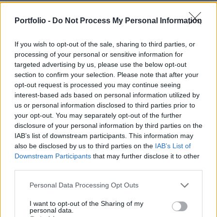
számíthatunk az amerikai részvénypiacokon. Az
indexek csökkenésében a nem várt
Portfolio -
Do Not Process My Personal Information
importáremelkedések játsszák a fő szerepet,
valamint egyes nagyobb társaságok papírjainak
If you wish to opt-out of the sale, sharing to third parties, or
processing of your personal or sensitive information for
leminősítése. A Dow 13, az S&P 500 1.5, a Nasdaq
targeted advertising by us, please use the below opt-out
100 1 ponttal került lejjebb.
section to confirm your selection. Please note that after your
opt-out request is processed you may continue seeing
Aktív kereskedésre számíthatunk a Bear Stearn piacán,
interest-based ads based on personal information utilized by
hiszen a társaság a mai napon a korábbi évinél és a
us or personal information disclosed to third parties prior to
várakozásoknál is nagyobb negyedéves
your opt-out. You may separately opt-out of the further
eredménybővülésről adott számot. A Dow komponensek
disclosure of your personal information by third parties on the
közül a GE papírjait a UBS vételről tartásra minősítette,
IAB’s list of downstream participants. This information may
also be disclosed by us to third parties on the
IAB’s List of
amit azzal magyarázott, hogy a társaság nagy
Downstream Participants
that may further disclose it to other
kihívásokkal szembesülhet az eredményesség
third parties.
emelkedésének megtartását...
Personal Data Processing Opt Outs
KEDVES OLVASÓNK!
I want to opt-out of the Sharing of my
personal data.