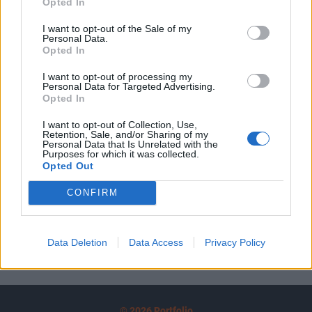
Opted In
A keresett cikk a portfolio.hu hírarchívumához
tartozik, melynek olvasása előfizetéses
I want to opt-out of the Sale of my
regisztrációhoz kötött.
Personal Data.
Opted In
Az előfizetés a következőket tartalmazza:
I want to opt-out of processing my
Portfolio.hu teljes cikkarchívum
Personal Data for Targeted Advertising.
Opted In
Kötéslisták: BÉT elmúlt 2 év napon belüli
kötéslistái
I want to opt-out of Collection, Use,
Retention, Sale, and/or Sharing of my
Personal Data that Is Unrelated with the
Előfizetés
Purposes for which it was collected.
Opted Out
CONFIRM
MÁR ELŐFIZETŐNK VAGY?
BEJELENTKEZÉS
Data Deletion
Data Access
Privacy Policy
© 2026 Portfolio