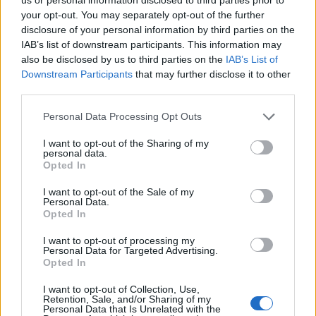
A Magyar Telekom Távközlési Nyilvánosan
your opt-out. You may separately opt-out of the further
Működő Részvénytársaság Igazgatósága 2006.
disclosure of your personal information by third parties on the
IAB’s list of downstream participants. This information may
október hó 9-én 11.00 órára összehívta a társaság
also be disclosed by us to third parties on the
IAB’s List of
Rendkívüli Közgyűlését, az alábbiakban felsorolt
Downstream Participants
that may further disclose it to other
napirendi pontokkal.
third parties.
1, Az Igazgatóság tájékoztatása a Társaság
Personal Data Processing Opt Outs
üzletmenetéről, aktuális helyzetéről és a folyamatban lévő
I want to opt-out of the Sharing of my
vizsgálatról 2, Az Alapszabály módosítása - 1. sz. melléklet
personal data.
3, A Felügyelő Bizottság ügyrendjének módosítása - 2. sz.
Opted In
melléklet 4, Igazgatósági tagok választása 5, Felügyelő
I want to opt-out of the Sale of my
bizottsági tagok választása 6, Ellenőrző bizottsági tagok
Personal Data.
Opted In
választása 7...
I want to opt-out of processing my
Personal Data for Targeted Advertising.
KEDVES OLVASÓNK!
Opted In
A keresett cikk a portfolio.hu hírarchívumához
I want to opt-out of Collection, Use,
Retention, Sale, and/or Sharing of my
tartozik, melynek olvasása előfizetéses
Personal Data that Is Unrelated with the