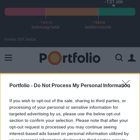
-131 cm
-144cm
-134cm
biztonsági határ
leállási küszöb
Forrás: OVF, HAEA
A Paksi Atomerőmű összteljesítménye 225 MW. A Duna vízállá
ELŐFIZETŐI TARTALOM
Portfolio -
Do Not Process My Personal Information
Rendkívüli közgyűlést tart az
If you wish to opt-out of the sale, sharing to third parties, or
Mtelekom - Mikor, hol, miről?
processing of your personal or sensitive information for
targeted advertising by us, please use the below opt-out
section to confirm your selection. Please note that after your
Portfolio
opt-out request is processed you may continue seeing
2006. szeptember 20. 15:10
interest-based ads based on personal information utilized by
us or personal information disclosed to third parties prior to