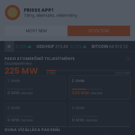
FRISSS APP!
Tény, elemzés, vélemény
MOST NEM
LETÖLTÖM
362,21
0,13%
USD/HUF
313,44
0,12%
BITCOIN
64 512,12
-0,
PAKSI ATOMERŐMŰ TELJESÍTMÉNYE
Összteljesítmény
225 MW
0 MW
2000 MW
1. blokk
2. blokk
0 MW
225 MW
/ 500 MW
/ 500 MW
3. blokk
4. blokk
0 MW
0 MW
/ 500 MW
/ 500 MW
DUNA VÍZÁLLÁSA PAKSNÁL