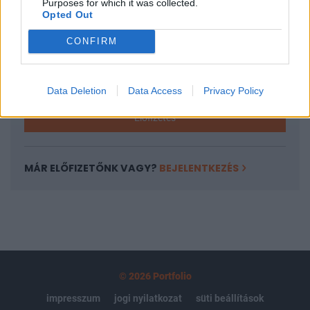
Purposes for which it was collected.
regisztrációhoz kötött.
Opted Out
Az előfizetés a következőket tartalmazza:
CONFIRM
Portfolio.hu teljes cikkarchívum
Kötéslisták: BÉT elmúlt 2 év napon belüli
kötéslistái
Data Deletion
Data Access
Privacy Policy
Előfizetés
MÁR ELŐFIZETŐNK VAGY?
BEJELENTKEZÉS
© 2026 Portfolio
impresszum
jogi nyilatkozat
süti beállítások