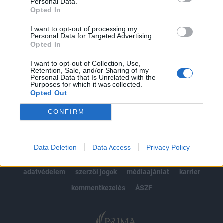
kötéslistái
Personal Data.
Opted In
Előfizetés
I want to opt-out of processing my
Personal Data for Targeted Advertising.
Opted In
MÁR ELŐFIZETŐNK VAGY?
BEJELENTKEZÉS
I want to opt-out of Collection, Use,
Retention, Sale, and/or Sharing of my
Personal Data that Is Unrelated with the
Purposes for which it was collected.
Opted Out
CONFIRM
© 2026 Portfolio
Data Deletion
Data Access
Privacy Policy
impresszum
jogi nyilatkozat
süti beállítások
adatvédelem
szerzői jogok
médiaajánlat
karrier
kommentkezelés
ÁSZF