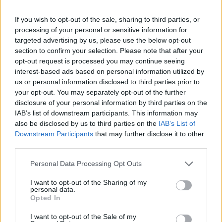
BUX0712Real-time árfolyamInformációs panelAz azonnali
If you wish to opt-out of the sale, sharing to third parties, or
piaci folyamatoknak megfelelően a BUX decemberi
processing of your personal or sensitive information for
határidős árfolyama 1.2%-kal emelkedett az eddigi
targeted advertising by us, please use the below opt-out
kereskedés során. A forgalom átlag feletti, 19,735
section to confirm your selection. Please note that after your
kontraktusnyi. A kamattartalom 4.5%-on áll, az egy éves
opt-out request is processed you may continue seeing
államkötvényhozam 8.2%-os. Az egyedi részvényekre szóló
interest-based ads based on personal information utilized by
határidős termékek közül a márciusi OTP vonzza a
us or personal information disclosed to third parties prior to
your opt-out. You may separately opt-out of the further
legtöbb...
disclosure of your personal information by third parties on the
IAB’s list of downstream participants. This information may
also be disclosed by us to third parties on the
IAB’s List of
KEDVES OLVASÓNK!
Downstream Participants
that may further disclose it to other
A keresett cikk a portfolio.hu hírarchívumához
third parties.
tartozik, melynek olvasása előfizetéses
Personal Data Processing Opt Outs
regisztrációhoz kötött.
I want to opt-out of the Sharing of my
Az előfizetés a következőket tartalmazza:
personal data.
Opted In
Portfolio.hu teljes cikkarchívum
Kötéslisták: BÉT elmúlt 2 év napon belüli
I want to opt-out of the Sale of my