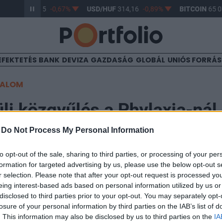
R/HUF
362,95
-0,67%
USD/HUF
314,16
-0,89%
BITCOIN
65 07
EFEKTETÉS
BANK
DEVIZA
GAZDASÁG
GLOBÁL
UNIÓS FORRÁ
TALOM
li közgyűlés a Phylaxia-nál
-
Do Not Process My Personal Information
4
to opt-out of the sale, sharing to third parties, or processing of your per
formation for targeted advertising by us, please use the below opt-out s
én 10:00-kor rendkívüli közgyűlést tart a Phylaxia. A 
r selection. Please note that after your opt-out request is processed y
eing interest-based ads based on personal information utilized by us or
t XI. kerület Bocskai u. 77-79. III. emelet.
disclosed to third parties prior to your opt-out. You may separately opt-
losure of your personal information by third parties on the IAB’s list of
a következők: - Igazgatósági tagok megválasztása, az Igazgatósá
. This information may also be disclosed by us to third parties on the
IA
bízatásának meghosszabbítása, díjazásuk megállapítása - Felü