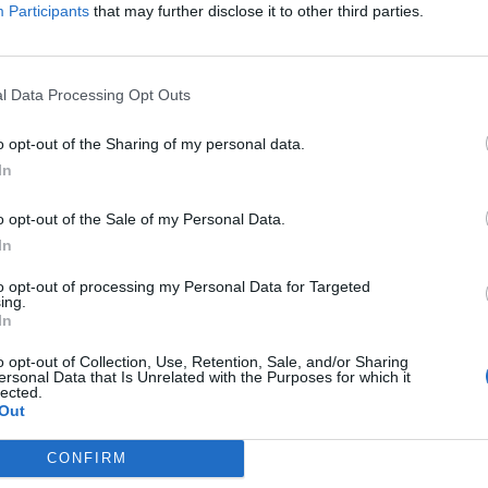
Participants
that may further disclose it to other third parties.
a, a Felügyelő Bizottság tagjai megbízatásának meghosszabbít
t bizottság létrehozása - Könyvvizsgáló...
l Data Processing Opt Outs
ASÓNK!
o opt-out of the Sharing of my personal data.
a portfolio.hu hírarchívumához tartozik, melynek olvasása előf
In
ötött.
o opt-out of the Sale of my Personal Data.
övetkezőket tartalmazza:
In
 teljes cikkarchívum
 BÉT elmúlt 2 év napon belüli
to opt-out of processing my Personal Data for Targeted
ing.
In
o opt-out of Collection, Use, Retention, Sale, and/or Sharing
Előfizetés
ersonal Data that Is Unrelated with the Purposes for which it
lected.
Out
NK VAGY?
BEJELENTKEZÉS
CONFIRM