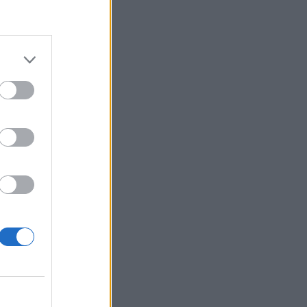
ása, díjazásuk
izetéses