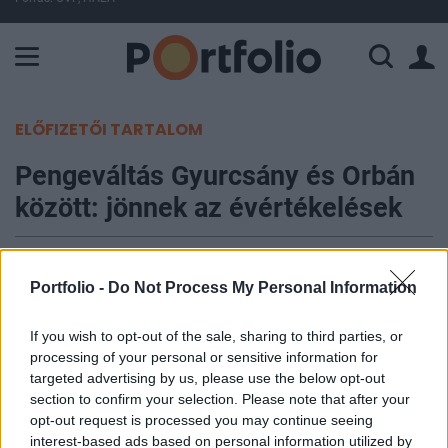
A Paksi Atomerőmű összteljesítménye 226 MW. A Duna vízállá
ELŐFIZETŐI TARTALOM
Pengeváltás Gyurcsány és Orbán
között: jönnek az évértékelések
Portfolio
2007. február 09. 13:38
Portfolio -
Do Not Process My Personal Information
Jövő hétfőn kezdődik az Országgyűlés tavaszi
If you wish to opt-out of the sale, sharing to third parties, or
processing of your personal or sensitive information for
ülésszaka, melyet Gyurcsány Ferenc
targeted advertising by us, please use the below opt-out
miniszterelnök évértékelő beszéde indít 13 órától.
section to confirm your selection. Please note that after your
Ezt az Országgyűlés 2007. évi tavaszi
opt-out request is processed you may continue seeing
ülésszakának munkarendjéről szóló tájékoztatás
interest-based ads based on personal information utilized by