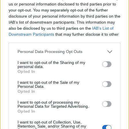
us or personal information disclosed to third parties prior to
követi, azaz megtudhatjuk, hogy milyen témákról
your opt-out. You may separately opt-out of the further
folyik majd a T. Ház munkája. Sajtójelentés szerint
disclosure of your personal information by third parties on the
Gyurcsány beszédét követően már reálisan
IAB’s list of downstream participants. This information may
várható a jegybankelnök-jelölt kilétének
also be disclosed by us to third parties on the
IAB’s List of
bejelentése, ami piaci szempontból kiemelt
Downstream Participants
that may further disclose it to other
third parties.
esemény lesz.
Personal Data Processing Opt Outs
Orbán Viktor, a Fidesz elnöke jövő pénteken tartja
évértékelő beszédét, mely egyrészt lehetőséget ad a
I want to opt-out of the Sharing of my
personal data.
Gyurcsány által elmondottakra való reagálásra, illetve az
Opted In
esetleges ellenzéki kezdeményezések (lépések)
meghirdetésére is. A Fidesz sajtóosztálya egyelőre nem
I want to opt-out of the Sale of my
Personal Data.
tudta megmondani, hogy a pártelnök most hétfőn is
Opted In
felszólal-e (azaz egy napon lesz-e a pengeváltás)....
I want to opt-out of processing my
Personal Data for Targeted Advertising.
Opted In
KEDVES OLVASÓNK!
I want to opt-out of Collection, Use,
A keresett cikk a portfolio.hu hírarchívumához
Retention, Sale, and/or Sharing of my