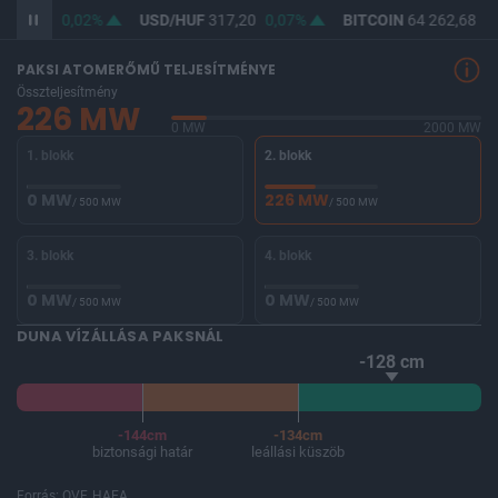
365,50
0,02%
USD/HUF
317,20
0,07%
BITCOIN
64 262,68
0
PAKSI ATOMERŐMŰ TELJESÍTMÉNYE
Összteljesítmény
226 MW
0 MW
2000 MW
1. blokk
2. blokk
0 MW
226 MW
/ 500 MW
/ 500 MW
3. blokk
4. blokk
0 MW
0 MW
/ 500 MW
/ 500 MW
DUNA VÍZÁLLÁSA PAKSNÁL
-128 cm
-144cm
-134cm
biztonsági határ
leállási küszöb
Forrás: OVF, HAEA