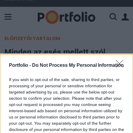
A Paksi Atomerőmű összteljesítménye 226 MW. A Duna vízállá
ELŐFIZETŐI TARTALOM
Minden az esés mellett szól
Portfolio -
Do Not Process My Personal Information
Portfolio
2007. február 12. 08:55
If you wish to opt-out of the sale, sharing to third parties, or
processing of your personal or sensitive information for
Farkas Róbert,a Raiffeisen üzletkötője szerint a
targeted advertising by us, please use the below opt-out
negatív nemzetközi hangulatnak köszönhetően
section to confirm your selection. Please note that after your
opt-out request is processed you may continue seeing
esés várható a pesti börzén, mely annak
interest-based ads based on personal information utilized by
köszönhető, hogy pénteken zárás után az
us or personal information disclosed to third parties prior to
amerikai indexek lefelé vették az irányt miután
your opt-out. You may separately opt-out of the further
egyszerre 3 Fed tag is azt mondta, hogy további
disclosure of your personal information by third parties on the