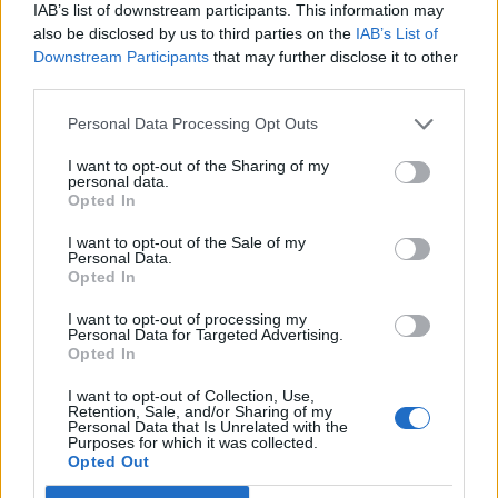
kamatemelésre lehet szükség.
IAB’s list of downstream participants. This information may
also be disclosed by us to third parties on the
IAB’s List of
Downstream Participants
that may further disclose it to other
Farkas Róbert szerint ennek a negatív nemzetközi
third parties.
hangulatnak a közepén jött ki a MOL eredmény, mely
minden sebből vérzik. Az árfolyam összeomlása nem
Personal Data Processing Opt Outs
várható, azonban nagyon nagy öröm nem lesz belőle. A
Raiffeisen üzletkötője szerint, a BUX fő komponenseinek
I want to opt-out of the Sharing of my
personal data.
fele már jelentett, melyekből arra lehet következtetni, hogy
Opted In
az idei év nem lesz túl rózsás számukra. A BUX pedig...
I want to opt-out of the Sale of my
Personal Data.
Opted In
KEDVES OLVASÓNK!
I want to opt-out of processing my
A keresett cikk a portfolio.hu hírarchívumához
Personal Data for Targeted Advertising.
Opted In
tartozik, melynek olvasása előfizetéses
regisztrációhoz kötött.
I want to opt-out of Collection, Use,
Retention, Sale, and/or Sharing of my
Personal Data that Is Unrelated with the
Az előfizetés a következőket tartalmazza:
Purposes for which it was collected.
Portfolio.hu teljes cikkarchívum
Opted Out
Kötéslisták: BÉT elmúlt 2 év napon belüli