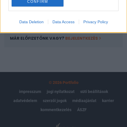
CONFIRM
kötéslistái
Előfizetés
Data Deletion
Data Access
Privacy Policy
MÁR ELŐFIZETŐNK VAGY?
BEJELENTKEZÉS
© 2026 Portfolio
impresszum
jogi nyilatkozat
süti beállítások
adatvédelem
szerzői jogok
médiaajánlat
karrier
kommentkezelés
ÁSZF