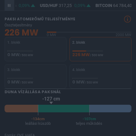
F
365,75
0,09%
USD/HUF
317,25
0,09%
BITCOIN
64 784,40
0
PAKSI ATOMERŐMŰ TELJESÍTMÉNYE
Összteljesítmény
226 MW
0 MW
2000 MW
1. blokk
2. blokk
0 MW
226 MW
/ 500 MW
/ 500 MW
3. blokk
4. blokk
0 MW
0 MW
/ 500 MW
/ 500 MW
DUNA VÍZÁLLÁSA PAKSNÁL
-127 cm
-134cm
-107cm
leállási küszöb
teljes működés
Forrás: OVF, HAEA