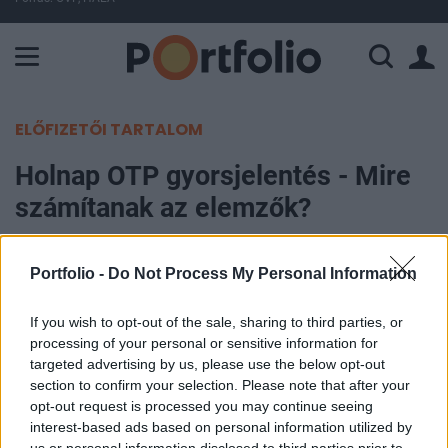
A Paksi Atomerőmű összteljesítménye 227 MW. A Duna vízállá
ELŐFIZETŐI TARTALOM
Holnap OTP gyorsjelentés - Mire
számítanak az elemzők?
Portfolio
Portfolio -
Do Not Process My Personal Information
2007. február 13. 13:29
If you wish to opt-out of the sale, sharing to third parties, or
Az elmúlt 6 negyedév leggyengébb negyedéves
processing of your personal or sensitive information for
eredményét valószínűsítik az elemzők a holnap
targeted advertising by us, please use the below opt-out
jelentő OTP-nél. A megkérdezett 15 elemző
section to confirm your selection. Please note that after your
opt-out request is processed you may continue seeing
szerint a társaság profitja 40.8 milliárd forint lesz,
interest-based ads based on personal information utilized by
amellyel pontosan meglesz az év elején
us or personal information disclosed to third parties prior to