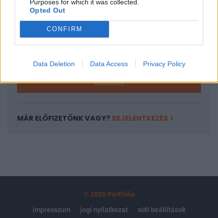
Purposes for which it was collected.
regisztrációhoz kötött.
Opted Out
Az előfizetés a következőket tartalmazza:
CONFIRM
Portfolio.hu teljes cikkarchívum
Kötéslisták: BÉT elmúlt 2 év napon belüli
kötéslistái
Data Deletion
Data Access
Privacy Policy
Előfizetés
MÁR ELŐFIZETŐNK VAGY?
BEJELENTKEZÉS
© 2026 Portfolio
impresszum
jogi nyilatkozat
süti beállítások