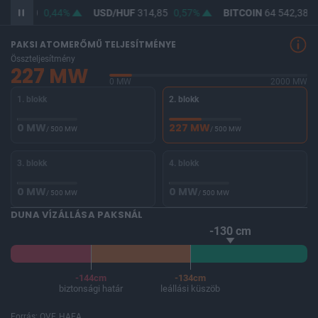
F
363,30
0,44%
USD/HUF
314,85
0,57%
BITCOIN
64 542,38
-
PAKSI ATOMERŐMŰ TELJESÍTMÉNYE
Összteljesítmény
227 MW
0 MW
2000 MW
1. blokk
2. blokk
0 MW
227 MW
/ 500 MW
/ 500 MW
3. blokk
4. blokk
0 MW
0 MW
/ 500 MW
/ 500 MW
DUNA VÍZÁLLÁSA PAKSNÁL
-130 cm
-144cm
-134cm
biztonsági határ
leállási küszöb
Forrás: OVF, HAEA