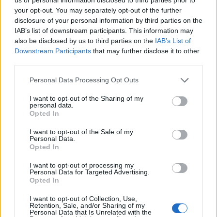
prognosztizált 187 milliárd forintos éves terv.
your opt-out. You may separately opt-out of the further
Megítélésünk szerint igazi meglepetés lenne, ha
disclosure of your personal information by third parties on the
IAB’s list of downstream participants. This information may
az OTP nem teljesítené túl enyhén az elemzői
also be disclosed by us to third parties on the
IAB’s List of
várakozásokat.
Downstream Participants
that may further disclose it to other
third parties.
A bank nettó kamatbevétele az elemzői prognózis szerint
102.8 milliárd forint lehet, amelyből (5 elemző adott
Personal Data Processing Opt Outs
swapokkal korrigált értéket) 17.5 milliárd lehet a swap
I want to opt-out of the Sharing of my
hatás. A nettó kamatbevétel ugyan elmarad a 3Q06-os
personal data.
swapokkal agyontámogatott értékétől, de yoy növekedést
Opted In
tükröz.A 4. negyedéves eredmény már tartalmazza a ukrán
I want to opt-out of the Sale of my
és orosz szerzemény mérlegét, de az
Personal Data.
Opted In
eredménykimutatásba...
I want to opt-out of processing my
Personal Data for Targeted Advertising.
KEDVES OLVASÓNK!
Opted In
A keresett cikk a portfolio.hu hírarchívumához
I want to opt-out of Collection, Use,
Retention, Sale, and/or Sharing of my
tartozik, melynek olvasása előfizetéses
Personal Data that Is Unrelated with the