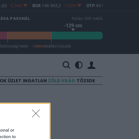
62
-0,34%
BUX
146 563,2
-1,03%
OTP
45 900
-1,82%
MO
LÁSA PAKSNÁL
Forrás: OVF, HAEA
-129 cm
m
biztonsági határ
-134cm
leállási küszöb
 a leállási küszöb -134 cm.
SOK
ÜZLET
INGATLAN
ZÖLD VILÁG
TŐZSDE
énye
sonal or
ection to