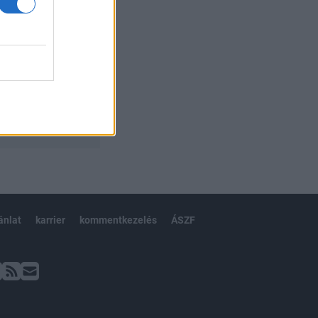
ánlat
karrier
kommentkezelés
ÁSZF