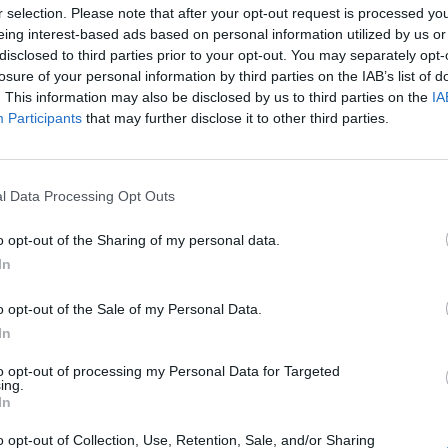
r selection. Please note that after your opt-out request is processed y
eing interest-based ads based on personal information utilized by us or
onszernszintű eredménye 2006-ban 35 százalékkal 1
disclosed to third parties prior to your opt-out. You may separately opt-
tt. A rekordnyereség a Commerzbank történetének le
losure of your personal information by third parties on the IAB’s list of
ti, amelyből az erős negyedik negyedév 352 millió euró
. This information may also be disclosed by us to third parties on the
IA
Participants
that may further disclose it to other third parties.
tézet üzemi eredménye 50 százalékos többletet mutat
a 2628 millió eurós szintet.
tt hozam - adózás után - tovább nőtt 2006-ban és elérte a 14,1 s
l Data Processing Opt Outs
mutató 12,8 százalékot tett ki). A szervezet-átalakítási költség
ámítva 11,2 százalékos volt az adózás utáni hozam, ami nem c
o opt-out of the Sharing of my personal data.
os szintet, hanem jelentősen túllépte a kitűzött...
In
o opt-out of the Sale of my Personal Data.
ASÓNK!
In
a portfolio.hu hírarchívumához tartozik, melynek olvasása előf
to opt-out of processing my Personal Data for Targeted
ing.
ötött.
In
övetkezőket tartalmazza:
o opt-out of Collection, Use, Retention, Sale, and/or Sharing