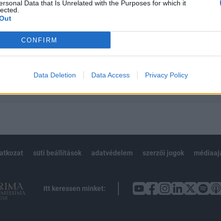
 teljes cikkarchívum
ersonal Data that Is Unrelated with the Purposes for which it
lected.
 BÉT elmúlt 2 év napon belüli
Out
CONFIRM
Előfizetés
Data Deletion
Data Access
Privacy Policy
NK VAGY?
BEJELENTKEZÉS
latkozat
süti beállítások
adatvédelem
szerzői jogok
médiaaj
Itt keressen minket: