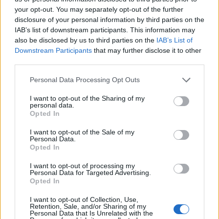
sikertelen privatizáció kísérlet idején tettek -ha
your opt-out. You may separately opt-out of the further
figyelembe vesszük a légitársaság
disclosure of your personal information by third parties on the
vagyonvesztését- de a tárgyalások jelenlegi
IAB’s list of downstream participants. This information may
also be disclosed by us to third parties on the
IAB’s List of
állásánál nem kívántak az ajánlat részleteibe
Downstream Participants
that may further disclose it to other
belemenni -írja a Magyar Nemzet.
third parties.
A Malév a 2005-ös évet "csak" 1.3 milliárd forintos
Personal Data Processing Opt Outs
mínusszal zárta, míg 2006-ban már közel 15 milliárd forint
I want to opt-out of the Sharing of my
veszteséget termelt. A nehéz pénzügyi helyzetbe kerülő
personal data.
vállalat számos vagyonelemtől megvált, többek között
Opted In
eladta a londoni Heathrow repülőtérre vonatkozó leszállási
I want to opt-out of the Sale of my
jogosítványát a British Airwaysnek. Borisz Abramovics
Personal Data.
véleménye szerint egy újabb sikertelen...
Opted In
I want to opt-out of processing my
Personal Data for Targeted Advertising.
KEDVES OLVASÓNK!
Opted In
A keresett cikk a portfolio.hu hírarchívumához
I want to opt-out of Collection, Use,
Retention, Sale, and/or Sharing of my
tartozik, melynek olvasása előfizetéses
Personal Data that Is Unrelated with the