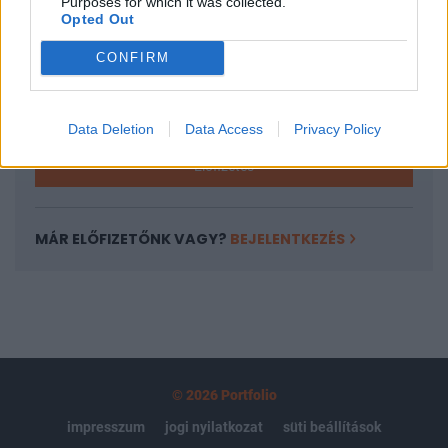
Purposes for which it was collected.
regisztrációhoz kötött.
Opted Out
Az előfizetés a következőket tartalmazza:
CONFIRM
Portfolio.hu teljes cikkarchívum
Kötéslisták: BÉT elmúlt 2 év napon belüli
kötéslistái
Data Deletion
Data Access
Privacy Policy
Előfizetés
MÁR ELŐFIZETŐNK VAGY?
BEJELENTKEZÉS
© 2026 Portfolio
impresszum
jogi nyilatkozat
süti beállítások