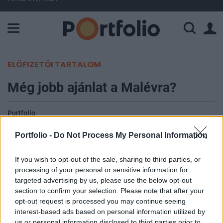
A Paksi Atomerőmű összteljesítménye 227 MW. A Duna vízállá
ELŐFIZETŐI TARTALOM
Még jobb ajánlat a Malévra?
Portfolio
2007. február 15. 10:15
Portfolio -
Do Not Process My Personal Information
Sajtóértesülések szerint a magyar többségű, de az
If you wish to opt-out of the sale, sharing to third parties, or
orosz Borisz Abramovics érdekeltségi körébe
processing of your personal or sensitive information for
tartozó AirBridge Rt. jelenlegi ajánlatában a Malév
targeted advertising by us, please use the below opt-out
tőkéjét 140 millió euróval emelné. A
section to confirm your selection. Please note that after your
opt-out request is processed you may continue seeing
menedzsment megerősítette, hogy mostani
interest-based ads based on personal information utilized by
ajánlatuk kedvezőbb, mint amit a 2005 augusztusi
us or personal information disclosed to third parties prior to