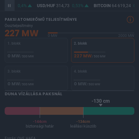
363,18
0,4%
USD/HUF
314,73
0,53%
BITCOIN
64 619,24
0,0
PAKSI ATOMERŐMŰ TELJESÍTMÉNYE
Összteljesítmény
227 MW
0 MW
2000 MW
1. blokk
2. blokk
0 MW
227 MW
/ 500 MW
/ 500 MW
3. blokk
4. blokk
0 MW
0 MW
/ 500 MW
/ 500 MW
DUNA VÍZÁLLÁSA PAKSNÁL
-130 cm
-144cm
-134cm
biztonsági határ
leállási küszöb
Forrás: OVF, HAEA