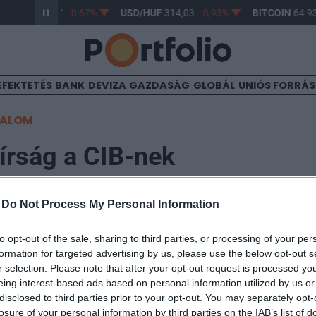
R/HUF
362,97
-0,67%
USD/HUF
314,03
-0,93%
BITCOIN
64 93
EFEKTETÉS
BANK
DEVIZA
GAZDASÁG
GLOBÁL
UNIÓS FORRÁ
TALOM
írság a CIB-nek
-
Do Not Process My Personal Information
to opt-out of the sale, sharing to third parties, or processing of your per
s büntetést szabott ki a PSZÁF a CIB Bank-ra, mivel eg
formation for targeted advertising by us, please use the below opt-out s
án problémákat fedezett fel kockázatvállalási szabályz
r selection. Please note that after your opt-out request is processed y
eing interest-based ads based on personal information utilized by us or
ozási ügyletekre vonatkozó eljárásrend kapcsán, valam
disclosed to third parties prior to your opt-out. You may separately opt-
ukkant a pénzforgalmi szolgáltatásokra vonatkozó jo
losure of your personal information by third parties on the IAB’s list of