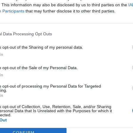
. This information may also be disclosed by us to third parties on the
IA
Participants
that may further disclose it to other third parties.
g kiszabásán kívül előírta a bank számára, hogy a célvizsgálat ál
ntetése érdekében megtett intézkedéseiről készült belső ellenőr
elét követő hatvan napon belül küldje meg a Felügyelet részére.
l Data Processing Opt Outs
o opt-out of the Sharing of my personal data.
ASÓNK!
In
a portfolio.hu hírarchívumához tartozik, melynek olvasása előf
ötött.
o opt-out of the Sale of my Personal Data.
In
övetkezőket tartalmazza:
 teljes cikkarchívum
to opt-out of processing my Personal Data for Targeted
ing.
 BÉT elmúlt 2 év napon belüli
In
o opt-out of Collection, Use, Retention, Sale, and/or Sharing
ersonal Data that Is Unrelated with the Purposes for which it
lected.
Előfizetés
Out
CONFIRM