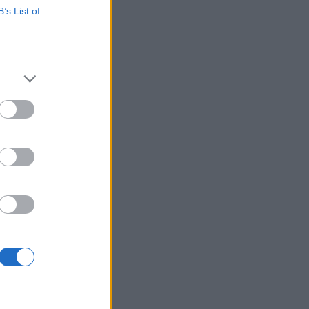
B’s List of
tal feltárt
i jelentést a
izetéses