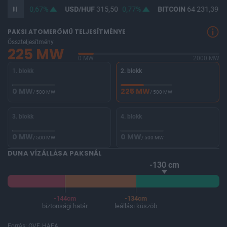
364,14
0,67%
USD/HUF
315,50
0,77%
BITCOIN
64 231,39
-
PAKSI ATOMERŐMŰ TELJESÍTMÉNYE
Összteljesítmény
225 MW
0 MW
2000 MW
1. blokk
2. blokk
0 MW
225 MW
/ 500 MW
/ 500 MW
3. blokk
4. blokk
0 MW
0 MW
/ 500 MW
/ 500 MW
DUNA VÍZÁLLÁSA PAKSNÁL
-130 cm
-144cm
-134cm
biztonsági határ
leállási küszöb
Forrás: OVF, HAEA