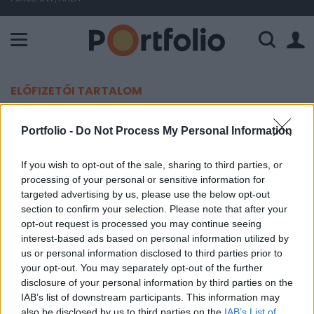
A Paksi Atomerőmű összteljesítménye 225 MW. A Duna vízállá
ELŐFIZETŐI TARTALOM
Egy lépéssel közelebb a Puma
Portfolio -
Do Not Process My Personal Information
felvásárlásához
If you wish to opt-out of the sale, sharing to third parties, or
processing of your personal or sensitive information for
Portfolio
targeted advertising by us, please use the below opt-out
2007. április 10. 09:43
section to confirm your selection. Please note that after your
opt-out request is processed you may continue seeing
A luxuscikkek forgalmazásával foglalkozó PPR
interest-based ads based on personal information utilized by
27%-nyi tulajdont vásárolt a Puma-ban, és
us or personal information disclosed to third parties prior to
your opt-out. You may separately opt-out of the further
ajánlatot tesz a maradék részesedére is, amiért
disclosure of your personal information by third parties on the
összesen 5.3 milliárd eurót ajánl. Az ajánlat
IAB’s list of downstream participants. This information may
részvényenként 330 euró, ami közel 5%-os
also be disclosed by us to third parties on the
IAB’s List of