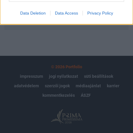
Data Deletion
Data Access
Privacy Policy
MÁR ELŐFIZETŐNK VAGY?
BEJELENTKEZÉS
© 2026 Portfolio
impresszum
jogi nyilatkozat
süti beállítások
adatvédelem
szerzői jogok
médiaajánlat
karrier
kommentkezelés
ÁSZF