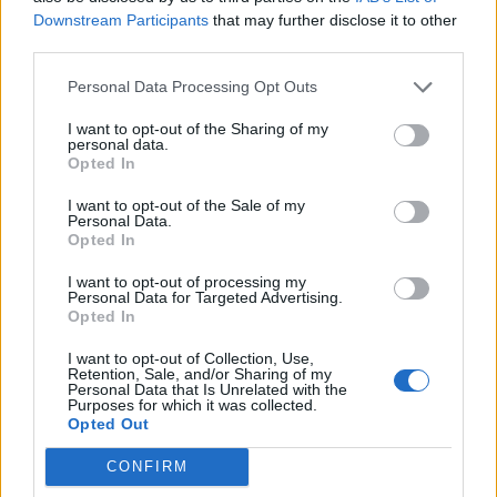
prémiumot jelent a csütörtöki záróárhoz képest.
Downstream Participants
that may further disclose it to other
third parties.
A Puma termékeit 80 országban értékesítik, és a társaság
Personal Data Processing Opt Outs
előrejelzései szerint rekordméretű bevételre tesznek szert
ebben az évben, miután az árbevétel közel
I want to opt-out of the Sharing of my
personal data.
megnégyszereződött az elmúlt 5 évben.
Opted In
I want to opt-out of the Sale of my
KEDVES OLVASÓNK!
Personal Data.
Opted In
A keresett cikk a portfolio.hu hírarchívumához
I want to opt-out of processing my
tartozik, melynek olvasása előfizetéses
Personal Data for Targeted Advertising.
regisztrációhoz kötött.
Opted In
Az előfizetés a következőket tartalmazza:
I want to opt-out of Collection, Use,
Retention, Sale, and/or Sharing of my
Portfolio.hu teljes cikkarchívum
Personal Data that Is Unrelated with the
Purposes for which it was collected.
Kötéslisták: BÉT elmúlt 2 év napon belüli
Opted Out
kötéslistái
CONFIRM
Előfizetés