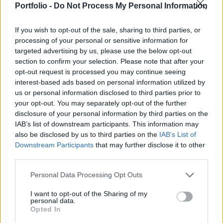
Az OTP bejelentette, hogy 2007. április 10-én
Portfolio -
Do Not Process My Personal Information
2,500 darab törzsrészvény került lehívásra a
banknál működő opciós részvényprogram
If you wish to opt-out of the sale, sharing to third parties, or
keretében, valamint az banknál végrehajtott
processing of your personal or sensitive information for
targeted advertising by us, please use the below opt-out
ügyfélszámla egyeztetések és rendezések
section to confirm your selection. Please note that after your
eredményeképpen a társaság saját
opt-out request is processed you may continue seeing
részvényállomány 300 darabbal nőtt, így a bank
interest-based ads based on personal information utilized by
saját tulajdonában lévő OTP törzsrészvények
us or personal information disclosed to third parties prior to
your opt-out. You may separately opt-out of the further
állománya 108,110 darabra változott.
disclosure of your personal information by third parties on the
IAB’s list of downstream participants. This information may
also be disclosed by us to third parties on the
IAB’s List of
Downstream Participants
that may further disclose it to other
KEDVES OLVASÓNK!
third parties.
A keresett cikk a portfolio.hu hírarchívumához
Personal Data Processing Opt Outs
tartozik, melynek olvasása előfizetéses
regisztrációhoz kötött.
I want to opt-out of the Sharing of my
personal data.
Az előfizetés a következőket tartalmazza:
Opted In
Portfolio.hu teljes cikkarchívum