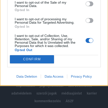
I want to opt-out of the Sale of my
Kötéslisták: BÉT elmúlt 2 év napon belüli
Personal Data.
Opted In
kötéslistái
I want to opt-out of processing my
Personal Data for Targeted Advertising.
Előfizetés
Opted In
I want to opt-out of Collection, Use,
Retention, Sale, and/or Sharing of my
MÁR ELŐFIZETŐNK VAGY?
BEJELENTKEZÉS
Personal Data that Is Unrelated with the
Purposes for which it was collected.
Opted Out
CONFIRM
Data Deletion
Data Access
Privacy Policy
© 2026 Portfolio
impresszum
jogi nyilatkozat
süti beállítások
adatvédelem
szerzői jogok
médiaajánlat
karrier
kommentkezelés
ÁSZF