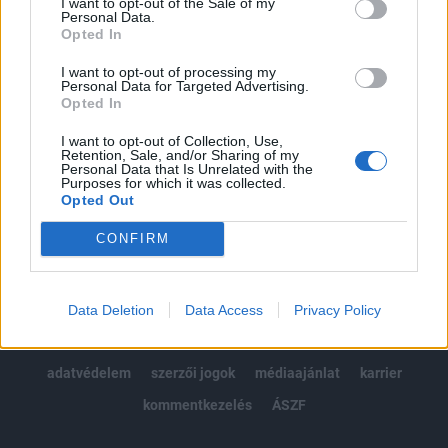
I want to opt-out of the Sale of my
Kötéslisták: BÉT elmúlt 2 év napon belüli
Personal Data.
kötéslistái
Opted In
I want to opt-out of processing my
Előfizetés
Personal Data for Targeted Advertising.
Opted In
I want to opt-out of Collection, Use,
MÁR ELŐFIZETŐNK VAGY?
BEJELENTKEZÉS
Retention, Sale, and/or Sharing of my
Personal Data that Is Unrelated with the
Purposes for which it was collected.
Opted Out
CONFIRM
© 2026 Portfolio
Data Deletion
Data Access
Privacy Policy
impresszum
jogi nyilatkozat
süti beállítások
adatvédelem
szerzői jogok
médiaajánlat
karrier
kommentkezelés
ÁSZF