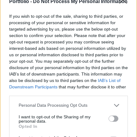
kerültek ki, és az Alcoa mai gyorsjelentése is
Portfolio -
Do Not Process My Personal Information
optimizmussal töltötte el a piacokat.
If you wish to opt-out of the sale, sharing to third parties, or
Az Alcoa első negyedéves nettó profitja 9%-kal emelkedett
processing of your personal or sensitive information for
az egy évvel ezelőtti értékhez képest, amit az alumínium
targeted advertising by us, please use the below opt-out
section to confirm your selection. Please note that after your
árának emelkedése mellett a repülőgépgyártók és az
opt-out request is processed you may continue seeing
építőipar növekvő kereslete segített. Ezzel kezdenek
interest-based ads based on personal information utilized by
eloszlani a félelmek, miszerint a vállalatok első negyedéves
us or personal information disclosed to third parties prior to
profitjának növekedési üteme le fog lassulni. Az olajcégek
your opt-out. You may separately opt-out of the further
részvényei az olajár emelkedése...
disclosure of your personal information by third parties on the
IAB’s list of downstream participants. This information may
also be disclosed by us to third parties on the
IAB’s List of
KEDVES OLVASÓNK!
Downstream Participants
that may further disclose it to other
third parties.
A keresett cikk a portfolio.hu hírarchívumához
tartozik, melynek olvasása előfizetéses
Personal Data Processing Opt Outs
regisztrációhoz kötött.
I want to opt-out of the Sharing of my
personal data.
Az előfizetés a következőket tartalmazza:
Opted In
Portfolio.hu teljes cikkarchívum