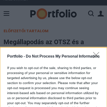
A Paksi Atomerőmű összteljesítménye 225 MW. A Duna vízállá
ELŐFIZETŐI TARTALOM
Megállapodás az OTSZ és a
Bankszövetség között
Portfolio -
Do Not Process My Personal Information
Portfolio
2007. április 26. 10:36
If you wish to opt-out of the sale, sharing to third parties, or
processing of your personal or sensitive information for
targeted advertising by us, please use the below opt-out
Dr. Kiss Endre, az Országos Takarékszövetkezeti
section to confirm your selection. Please note that after your
Szövetség elnöke és Gyuris Dániel, a Magyar
opt-out request is processed you may continue seeing
Bankszövetség alelnöke megállapodást írt alá a
interest-based ads based on personal information utilized by
us or personal information disclosed to third parties prior to
két szervezet jövőbeni együttműködéséről. A
your opt-out. You may separately opt-out of the further
szakmai konzultáció elősegítését célzó