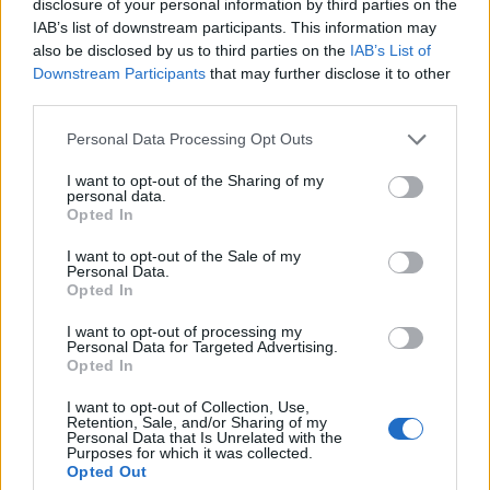
disclosure of your personal information by third parties on the
együttműködés akár eseti közös fellépésig
IAB’s list of downstream participants. This information may
terjedhet.
also be disclosed by us to third parties on the
IAB’s List of
Downstream Participants
that may further disclose it to other
A vidéki lakosságot képviselő takarékszövetkezetek és a
third parties.
kereskedelmi bankok érdekképviseletét ellátó
Personal Data Processing Opt Outs
Bankszövetség együttműködésének középpontjában a
jogszabályi környezet értelmezése, adott esetben
I want to opt-out of the Sharing of my
personal data.
véleményezése áll. A rendszeres konzultációkon a hazai
Opted In
gazdasági-pénzügyi élet eseményeit, változásait, és
azoknak a hitelintézeti szektorra gyakorolt hatásait...
I want to opt-out of the Sale of my
Personal Data.
Opted In
KEDVES OLVASÓNK!
I want to opt-out of processing my
Personal Data for Targeted Advertising.
A keresett cikk a portfolio.hu hírarchívumához
Opted In
tartozik, melynek olvasása előfizetéses
I want to opt-out of Collection, Use,
regisztrációhoz kötött.
Retention, Sale, and/or Sharing of my
Personal Data that Is Unrelated with the
Purposes for which it was collected.
Az előfizetés a következőket tartalmazza:
Opted Out
Portfolio.hu teljes cikkarchívum