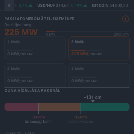
F
363,19
0,4%
USD/HUF
314,62
0,49%
BITCOIN
64 802,33
0,
PAKSI ATOMERŐMŰ TELJESÍTMÉNYE
Összteljesítmény
225 MW
0 MW
2000 MW
1. blokk
2. blokk
0 MW
225 MW
/ 500 MW
/ 500 MW
3. blokk
4. blokk
0 MW
0 MW
/ 500 MW
/ 500 MW
DUNA VÍZÁLLÁSA PAKSNÁL
-131 cm
-144cm
-134cm
biztonsági határ
leállási küszöb
Forrás: OVF, HAEA