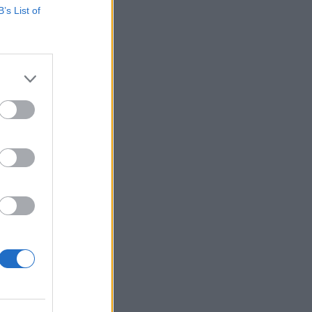
B’s List of
rikai
pban még ugyan a
árlását már a
.
izetéses