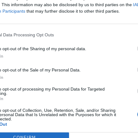
. This information may also be disclosed by us to third parties on the
IA
 következtében jelentősen, mintegy 13%-kal estek vissza az ame
Participants
that may further disclose it to other third parties.
áprilisban az előző év azonos időszakához képest. A múlt hóna
ől volt hangos a sajtó, azonban az amerikaiak csökkenő autóvás
, mely miatt év/év alapon 4.3%-os csökkenésről volt kénytelen..
l Data Processing Opt Outs
o opt-out of the Sharing of my personal data.
ASÓNK!
In
a portfolio.hu hírarchívumához tartozik, melynek olvasása előf
ötött.
o opt-out of the Sale of my Personal Data.
In
övetkezőket tartalmazza:
 teljes cikkarchívum
to opt-out of processing my Personal Data for Targeted
ing.
 BÉT elmúlt 2 év napon belüli
In
o opt-out of Collection, Use, Retention, Sale, and/or Sharing
ersonal Data that Is Unrelated with the Purposes for which it
lected.
Előfizetés
Out
CONFIRM