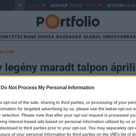
/HUF
363,17
-0,61%
USD/HUF
314,20
-0,87%
BITCOIN
64 852
EFEKTETÉS
BANK
DEVIZA
GAZDASÁG
GLOBÁL
UNIÓS FORRÁ
TALOM
 legény maradt talpon ápril
-
Do Not Process My Personal Information
to opt-out of the sale, sharing to third parties, or processing of your per
tudhatnak maguk mögött a világ legnagyobb autógyárt
formation for targeted advertising by us, please use the below opt-out s
ai értékesítésük nem nevezhető túl rózsásnak. Annak f
r selection. Please note that after your opt-out request is processed y
eing interest-based ads based on personal information utilized by us or
zül csupán egy, a Chrysler tudott felmutatni növekedé
disclosed to third parties prior to your opt-out. You may separately opt-
losure of your personal information by third parties on the IAB’s list of