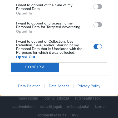
Portfolio.hu teljes cikkarchívum
I want to opt-out of the Sale of my
Personal Data.
Kötéslisták: BÉT elmúlt 2 év napon belüli
Opted In
kötéslistái
I want to opt-out of processing my
Personal Data for Targeted Advertising.
Előfizetés
Opted In
I want to opt-out of Collection, Use,
Retention, Sale, and/or Sharing of my
MÁR ELŐFIZETŐNK VAGY?
BEJELENTKEZÉS
Personal Data that Is Unrelated with the
Purposes for which it was collected.
Opted Out
CONFIRM
Data Deletion
Data Access
Privacy Policy
© 2026 Portfolio
impresszum
jogi nyilatkozat
süti beállítások
adatvédelem
szerzői jogok
médiaajánlat
karrier
kommentkezelés
ÁSZF