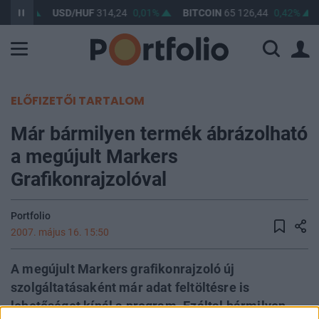
0,04%
USD/HUF
314,24
0,01%
BITCOIN
65 126,44
0,42%
ELŐFIZETŐI TARTALOM
Már bármilyen termék ábrázolható
a megújult Markers
Grafikonrajzolóval
Portfolio
2007. május 16. 15:50
A megújult Markers grafikonrajzoló új
szolgáltatásaként már adat feltöltésre is
lehetőséget kínál a program. Ezáltal bármilyen