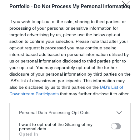
tőzsdei termékről grafikon rajzolható, illetve a
Portfolio -
Do Not Process My Personal Information
grafikonhoz rendelhetjük a technikai elemzés
teljes eszköztárát.
If you wish to opt-out of the sale, sharing to third parties, or
processing of your personal or sensitive information for
A következő grafikonon az amerikai piacon népszerű
targeted advertising by us, please use the below opt-out
QQQQ index követő alap látható, amelyik a Nasdaq 100
section to confirm your selection. Please note that after your
index leképezése. Az alap a Nasdaq 100 index valamennyi
opt-out request is processed you may continue seeing
interest-based ads based on personal information utilized by
komponensét tartalmazza, amelyek hagyományosan a
us or personal information disclosed to third parties prior to
Nasdaq index legjelentősebb nem pénzügyi cégeiből
your opt-out. You may separately opt-out of the further
kerülnek ki. A grafikon egy amerikai Web oldalról szabadon
disclosure of your personal information by third parties on the
letölthető adatok felhasználásával készült. Amennyiben...
IAB’s list of downstream participants. This information may
also be disclosed by us to third parties on the
IAB’s List of
Downstream Participants
that may further disclose it to other
KEDVES OLVASÓNK!
third parties.
A keresett cikk a portfolio.hu hírarchívumához
Personal Data Processing Opt Outs
tartozik, melynek olvasása előfizetéses
regisztrációhoz kötött.
I want to opt-out of the Sharing of my
personal data.
Opted In
Az előfizetés a következőket tartalmazza: