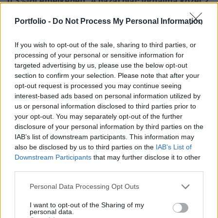
0.3%-ot emelkedett. A hazai piac forgalma közel 2
milliárd forintos. A befektetők kivárhatnak a mai
Portfolio -
Do Not Process My Personal Information
napon esedékes jegybanki kamatdöntés előtt,
melynek kimenetelét tekintve nagy elemzői
If you wish to opt-out of the sale, sharing to third parties, or
megosztottság tapasztalható.
processing of your personal or sensitive information for
targeted advertising by us, please use the below opt-out
OTPReal-time árfolyamInformációs panelA legmagasabb,
section to confirm your selection. Please note that after your
850 millió forintos forgalom az OTP piacát jellemzi. A
opt-out request is processed you may continue seeing
bankpapírok az elmúlt heti folyamatos lecsorgást követően
interest-based ads based on personal information utilized by
us or personal information disclosed to third parties prior to
jelenleg a legjobban teljesítők a blue chipek között 0.6%-os
your opt-out. You may separately opt-out of the further
erősödéssel. A vezető részvények közül a MOL 0.1%-kal
disclosure of your personal information by third parties on the
került lejjebb, míg az olaj árfolyama ma 0.5%-ot
IAB’s list of downstream participants. This information may
emelekdett. A Magyar Telekom az elmúlt heti...
also be disclosed by us to third parties on the
IAB’s List of
Downstream Participants
that may further disclose it to other
third parties.
KEDVES OLVASÓNK!
Personal Data Processing Opt Outs
A keresett cikk a portfolio.hu hírarchívumához
tartozik, melynek olvasása előfizetéses
I want to opt-out of the Sharing of my
personal data.
regisztrációhoz kötött.