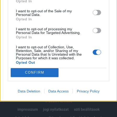
Opted In
Az előfizetés a következőket tartalmazza:
I want to opt-out of the Sale of my
Personal Data.
Portfolio.hu teljes cikkarchívum
Opted In
Kötéslisták: BÉT elmúlt 2 év napon belüli
kötéslistái
I want to opt-out of processing my
Personal Data for Targeted Advertising.
Opted In
Előfizetés
I want to opt-out of Collection, Use,
Retention, Sale, and/or Sharing of my
Personal Data that Is Unrelated with the
Purposes for which it was collected.
MÁR ELŐFIZETŐNK VAGY?
BEJELENTKEZÉS
Opted Out
CONFIRM
Data Deletion
Data Access
Privacy Policy
© 2026 Portfolio
impresszum
jogi nyilatkozat
süti beállítások