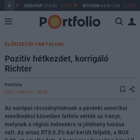
-0,61%
USD/HUF
314,20
-0,87%
BITCOIN
64 817,43
-0,14%
ELŐFIZETŐI TARTALOM
Pozitív hétkezdet, korrigáló
Richter
Portfolio
2007. május 21. 09:30
Az európai részvényindexek a pénteki amerikai
emelkedést követően felfele vették az irányt,
melynek a régiós indexekre is jótékony hatása
volt. Az orosz RTS 0.3%-kal került feljebb, a BUX