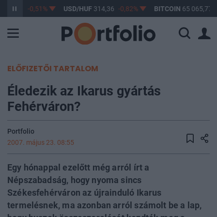
363,55
-0,51%
USD/HUF
314,36
-0,82%
BITCOIN
65 065,77
ELŐFIZETŐI TARTALOM
Éledezik az Ikarus gyártás
Fehérváron?
Portfolio
2007. május 23. 08:55
Egy hónappal ezelőtt még arról írt a
Népszabadság, hogy nyoma sincs
Székesfehérváron az újrainduló Ikarus
termelésnek, ma azonban arról számolt be a lap,