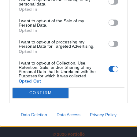
personal data.
tartozik, melynek olvasása előfizetéses
Opted In
regisztrációhoz kötött.
I want to opt-out of the Sale of my
Personal Data.
Az előfizetés a következőket tartalmazza:
Opted In
Portfolio.hu teljes cikkarchívum
Kötéslisták: BÉT elmúlt 2 év napon belüli
I want to opt-out of processing my
Personal Data for Targeted Advertising.
kötéslistái
Opted In
I want to opt-out of Collection, Use,
Előfizetés
Retention, Sale, and/or Sharing of my
Personal Data that Is Unrelated with the
Purposes for which it was collected.
Opted Out
MÁR ELŐFIZETŐNK VAGY?
BEJELENTKEZÉS
CONFIRM
Data Deletion
Data Access
Privacy Policy
© 2026 Portfolio