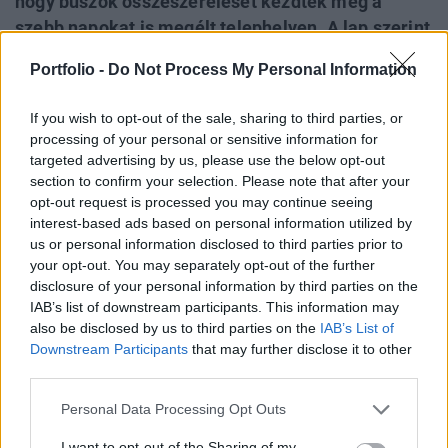
hogy buszok összeszerelését kezdték meg a
szebb napokat is megélt telephelyen. A lap szerint
két busz összeszerelése éppen folyik, összesen
Portfolio -
Do Not Process My Personal Information
pedig hét vázszerkezet vár a sorára. Mint
ismeretes, Széles Gábor áprilisban úgy
If you wish to opt-out of the sale, sharing to third parties, or
nyilatkozott, hogy 50-60 buszt már legyártottak a
processing of your personal or sensitive information for
tavaly bemutatott új Ikarus típusból.
targeted advertising by us, please use the below opt-out
section to confirm your selection. Please note that after your
A lap értesülései szerint az új Ikarus típusból 80-at
opt-out request is processed you may continue seeing
interest-based ads based on personal information utilized by
gyártana le az Ikarusbus Kft, az alvállalkozókkal kötött
us or personal information disclosed to third parties prior to
szerződésekből 31 jármű legyártása tűnik biztosnak,
your opt-out. You may separately opt-out of the further
ugyanakkor a beígért évi 200 darabos termelésnek nyoma
disclosure of your personal information by third parties on the
sincs és azt sem lehet tudni, hogy a legyártandó buszok
IAB’s list of downstream participants. This information may
hol futnak majd. Mint ismeretes, a kérdés tőzsdei
also be disclosed by us to third parties on the
IAB’s List of
vonatkozásokkal is rendelkezik, hiszen annak...
Downstream Participants
that may further disclose it to other
third parties.
KEDVES OLVASÓNK!
Personal Data Processing Opt Outs
A keresett cikk a portfolio.hu hírarchívumához
I want to opt-out of the Sharing of my