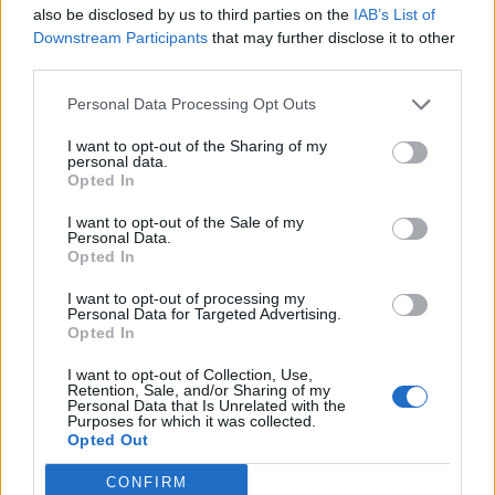
also be disclosed by us to third parties on the
IAB’s List of
OTPReal-time árfolyamInformációs panel A hazai börze
Downstream Participants
that may further disclose it to other
vezető részvényei közül továbbra is a MOL áll az élen a
third parties.
maga fél százalékos erősödésével, míg az OTP papírjai,
melyek 9,210 forinton is jártak a délelőtt során a
Personal Data Processing Opt Outs
megérkező vevőknek köszönhetően jelenleg már 0.2%-os
I want to opt-out of the Sharing of my
pluszban 9,310 forinton cserélnek gazdát. Az ismét 255
personal data.
forint/eurós szint fölé gyengülő hazai...
Opted In
I want to opt-out of the Sale of my
Personal Data.
KEDVES OLVASÓNK!
Opted In
A keresett cikk a portfolio.hu hírarchívumához
I want to opt-out of processing my
Personal Data for Targeted Advertising.
tartozik, melynek olvasása előfizetéses
Opted In
regisztrációhoz kötött.
I want to opt-out of Collection, Use,
Az előfizetés a következőket tartalmazza:
Retention, Sale, and/or Sharing of my
Personal Data that Is Unrelated with the
Portfolio.hu teljes cikkarchívum
Purposes for which it was collected.
Opted Out
Kötéslisták: BÉT elmúlt 2 év napon belüli
kötéslistái
CONFIRM