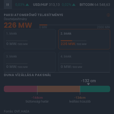
F
361,84
0,03%
USD/HUF
313,13
0,02%
BITCOIN
64 548,63
-
PAKSI ATOMERŐMŰ TELJESÍTMÉNYE
Összteljesítmény
226 MW
0 MW
2000 MW
1. blokk
2. blokk
0 MW
226 MW
/ 500 MW
/ 500 MW
3. blokk
4. blokk
0 MW
0 MW
/ 500 MW
/ 500 MW
DUNA VÍZÁLLÁSA PAKSNÁL
-132 cm
-144cm
-134cm
biztonsági határ
leállási küszöb
Forrás: OVF, HAEA