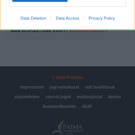
Előfizetés
Data Deletion
Data Access
Privacy Policy
MÁR ELŐFIZETŐNK VAGY?
BEJELENTKEZÉS
© 2026 Portfolio
impresszum
jogi nyilatkozat
süti beállítások
adatvédelem
szerzői jogok
médiaajánlat
karrier
kommentkezelés
ÁSZF