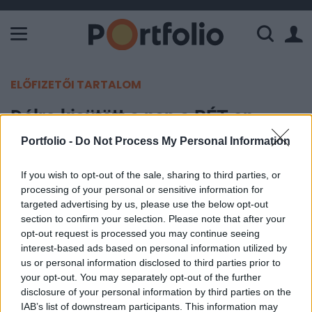
A Paksi Atomerőmű összteljesítménye 226 MW. A Duna vízállá
ELŐFIZETŐI TARTALOM
Délre kisütött a nap a BÉT-en
Portfolio -
Do Not Process My Personal Information
Portfolio
2007. június 13. 12:32
If you wish to opt-out of the sale, sharing to third parties, or
processing of your personal or sensitive information for
A nap eleji megingást követően délben a BUX
targeted advertising by us, please use the below opt-out
section to confirm your selection. Please note that after your
stagnálást mutatva 26,294 ponton áll. A régiós
opt-out request is processed you may continue seeing
társak ugyanakkor vegyesen mozdultak,
interest-based ads based on personal information utilized by
miközben a PX 0.8%-ot veszített értékéből, addig
us or personal information disclosed to third parties prior to
az RTS és a WIG20 egyaránt 0.1%-kal értékelődött
your opt-out. You may separately opt-out of the further
disclosure of your personal information by third parties on the
fel.
IAB’s list of downstream participants. This information may