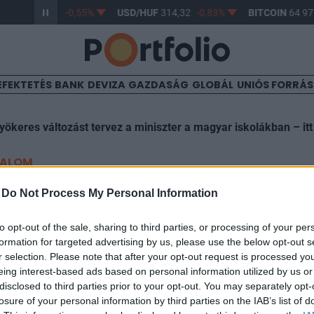
/HUF
363,41
-0,55%
USD/HUF
314,32
-0,83%
BITCOIN
64 977
EFEKTETÉS
BANK
DEVIZA
GAZDASÁG
GLOBÁL
UNIÓS FORRÁ
yökeres változást tervez a miniszter a magyar iskolákban – itt
TALOM
megemelt OTP és FHB célára
-
Do Not Process My Personal Information
to opt-out of the sale, sharing to third parties, or processing of your per
formation for targeted advertising by us, please use the below opt-out s
r selection. Please note that after your opt-out request is processed y
eing interest-based ads based on personal information utilized by us or
disclosed to third parties prior to your opt-out. You may separately opt-
P és FHB részvényekre vonatkozó célárfolyamát a Ca 
losure of your personal information by third parties on the IAB’s list of
sa továbbra is vétel, az FHB-re vonatkozó ajánlás pedi