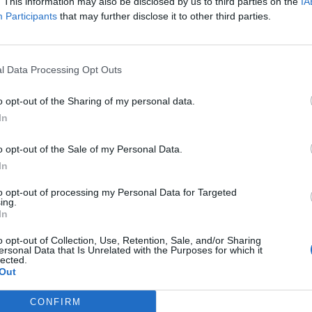
. This information may also be disclosed by us to third parties on the
IA
ra módosult.
Participants
that may further disclose it to other third parties.
 OTP részvényekre vonatkozó korábbi 8,373 forintos célárfolyam
pírokra vonatkozó ajánlás továbbra is vétel. Emellett az FHB es
l Data Processing Opt Outs
tásra emelte az elemző, a célárfolyam emelésével párhuzamosan
orintos célárat most 2,350 forintra emelte.
o opt-out of the Sharing of my personal data.
In
ASÓNK!
o opt-out of the Sale of my Personal Data.
a portfolio.hu hírarchívumához tartozik, melynek olvasása előf
In
ötött.
to opt-out of processing my Personal Data for Targeted
ing.
övetkezőket tartalmazza:
In
 teljes cikkarchívum
o opt-out of Collection, Use, Retention, Sale, and/or Sharing
 BÉT elmúlt 2 év napon belüli
ersonal Data that Is Unrelated with the Purposes for which it
lected.
Out
Előfizetés
CONFIRM