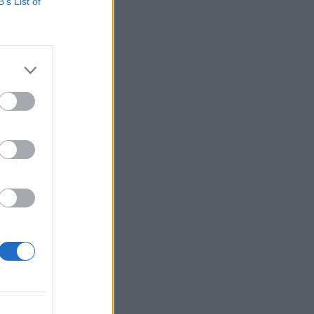
B’s List of
át 10,563 forintra
etében a korábbi
. A korábbi
izetéses