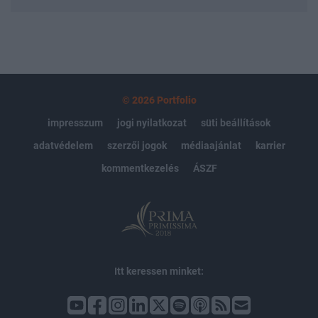
© 2026 Portfolio
impresszum
jogi nyilatkozat
süti beállítások
adatvédelem
szerzői jogok
médiaajánlat
karrier
kommentkezelés
ÁSZF
Itt keressen minket: