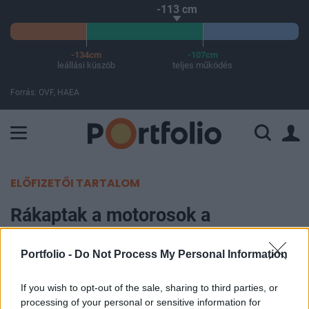
-113 cm
-134cm
-107cm
leállási küszöb
teljes működés
Forrás: OVF, HAEA
A Paksi Atomerőmű összteljesítménye 437 MW. A Duna vízállá
ELŐFIZETŐI TARTALOM
Rákaptak a motorosok a
matricára!
Portfolio -
Do Not Process My Personal Information
Portfolio
If you wish to opt-out of the sale, sharing to third parties, or
2007. június 19. 11:21
processing of your personal or sensitive information for