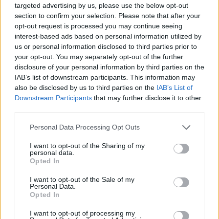
targeted advertising by us, please use the below opt-out
Idén május 1. és szeptember 30. között - kísérleti
section to confirm your selection. Please note that after your
jelleggel - a motorkerékpárok vezetői fél áron
opt-out request is processed you may continue seeing
vásárolhatják meg a 4 napos autópálya-matricát.
interest-based ads based on personal information utilized by
us or personal information disclosed to third parties prior to
Az új vásárlási opció végleges bevezetéséről az
your opt-out. You may separately opt-out of the further
érintett szervezetek az értékesítési és forgalmi
disclosure of your personal information by third parties on the
adatok elemzését, valamint a nyári baleseti
IAB’s list of downstream participants. This information may
statisztika értékelését követően döntenek majd.
also be disclosed by us to third parties on the
IAB’s List of
Downstream Participants
that may further disclose it to other
Az új vásárlási opció bevezetése óta eltelt közel
third parties.
másfél hónap alatt a motorosok több, mint 4300
esetben vásároltak matricát a különböző
Personal Data Processing Opt Outs
értékesítési csatornákon keresztül, így abszolút
I want to opt-out of the Sharing of my
kedveltnek mondható az új kategória.
personal data.
Opted In
A motoros érdekvédelmi szervezet, a RRACE MONO,
I want to opt-out of the Sale of my
valamint a GKM és az Állami Autópálya Kezelő Zrt. között
Personal Data.
Opted In
lefolytatott, több hónapos tárgyalássorozat eredményeként
a motorosok számára elektronikus úton fél áron vált
I want to opt-out of processing my
elérhetővé a 4 napos autópálya-matrica a nyári