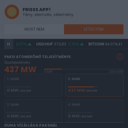
FRISSS APP!
Tény, elemzés, vélemény
MOST NEM
LETÖLTÖM
364,53
0,37%
USD/HUF
315,83
0,52%
BITCOIN
64 018,41
-1
PAKSI ATOMERŐMŰ TELJESÍTMÉNYE
Összteljesítmény
437 MW
0 MW
2000 MW
1. blokk
2. blokk
0 MW
437 MW
/ 500 MW
/ 500 MW
3. blokk
4. blokk
0 MW
0 MW
/ 500 MW
/ 500 MW
DUNA VÍZÁLLÁSA PAKSNÁL