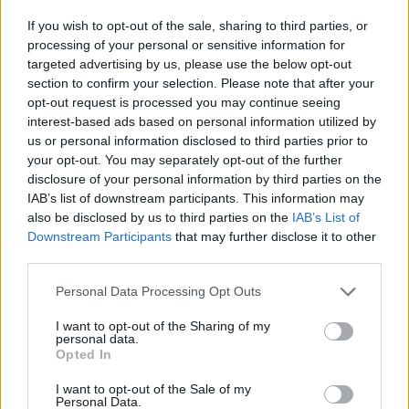
emelkedett.
If you wish to opt-out of the sale, sharing to third parties, or
A részesedésből 8,757,362 db részvény (a MOL reggeli
processing of your personal or sensitive information for
bejelentésével összhangban) értékpapír-kölcsönzési
targeted advertising by us, please use the below opt-out
section to confirm your selection. Please note that after your
szerződés keretében került a bank birtokába. A közlemény
opt-out request is processed you may continue seeing
szerint a szerződéssel az OTP célja egy új üzletág
interest-based ads based on personal information utilized by
kifejlesztése, azonban a bejelentés ezzel kapcsolatban
us or personal information disclosed to third parties prior to
semmilyen konkrétumot nem említ.
your opt-out. You may separately opt-out of the further
disclosure of your personal information by third parties on the
IAB’s list of downstream participants. This information may
KEDVES OLVASÓNK!
also be disclosed by us to third parties on the
IAB’s List of
Downstream Participants
that may further disclose it to other
A keresett cikk a portfolio.hu hírarchívumához
third parties.
tartozik, melynek olvasása előfizetéses
regisztrációhoz kötött.
Personal Data Processing Opt Outs
Az előfizetés a következőket tartalmazza:
I want to opt-out of the Sharing of my
personal data.
Portfolio.hu teljes cikkarchívum
Opted In
Kötéslisták: BÉT elmúlt 2 év napon belüli
I want to opt-out of the Sale of my
kötéslistái
Personal Data.