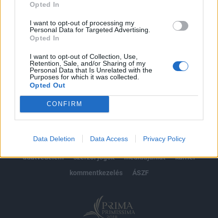
Opted In
Előfizetés
I want to opt-out of processing my
Personal Data for Targeted Advertising.
Opted In
MÁR ELŐFIZETŐNK VAGY?
BEJELENTKEZÉS
I want to opt-out of Collection, Use,
Retention, Sale, and/or Sharing of my
Personal Data that Is Unrelated with the
Purposes for which it was collected.
Opted Out
CONFIRM
© 2026 Portfolio
Data Deletion
Data Access
Privacy Policy
impresszum
jogi nyilatkozat
süti beállítások
adatvédelem
szerzői jogok
médiaajánlat
karrier
kommentkezelés
ÁSZF