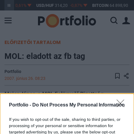
363,17
-0,61%
USD/HUF
314,20
-0,87%
BITCOIN
64 898,90
-0
ELŐFIZETŐI TARTALOM
MOL: eladott az fb tag
Portfolio
2007. június 26. 08:23
Major János, a MOL Felügyelő Bizottság
munkavállalói képviseletet ellátó tagja 2007.
Portfolio -
Do Not Process My Personal Information
június 25-én 200 darab MOL részvényt értékesített
27,252 forint/darab átlagárfolyamon.
If you wish to opt-out of the sale, sharing to third parties, or
processing of your personal or sensitive information for
A tranzakciót követően Major János tulajdonában 344
targeted advertising by us, please use the below opt-out