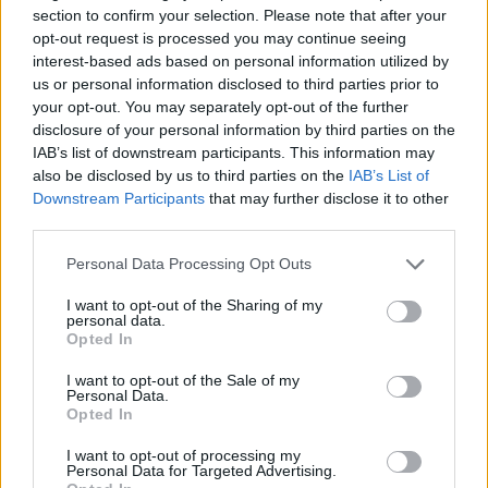
darab MOL részvény maradt.
section to confirm your selection. Please note that after your
opt-out request is processed you may continue seeing
interest-based ads based on personal information utilized by
KEDVES OLVASÓNK!
us or personal information disclosed to third parties prior to
your opt-out. You may separately opt-out of the further
A keresett cikk a portfolio.hu hírarchívumához
disclosure of your personal information by third parties on the
tartozik, melynek olvasása előfizetéses
IAB’s list of downstream participants. This information may
also be disclosed by us to third parties on the
IAB’s List of
regisztrációhoz kötött.
Downstream Participants
that may further disclose it to other
Az előfizetés a következőket tartalmazza:
third parties.
Portfolio.hu teljes cikkarchívum
Personal Data Processing Opt Outs
Kötéslisták: BÉT elmúlt 2 év napon belüli
kötéslistái
I want to opt-out of the Sharing of my
personal data.
Opted In
Előfizetés
I want to opt-out of the Sale of my
Personal Data.
Opted In
MÁR ELŐFIZETŐNK VAGY?
BEJELENTKEZÉS
I want to opt-out of processing my
Personal Data for Targeted Advertising.