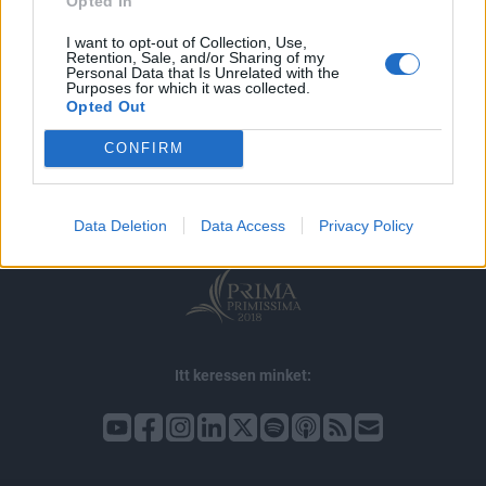
Opted In
I want to opt-out of Collection, Use,
Retention, Sale, and/or Sharing of my
Personal Data that Is Unrelated with the
Purposes for which it was collected.
Opted Out
© 2026 Portfolio
impresszum
jogi nyilatkozat
süti beállítások
CONFIRM
adatvédelem
szerzői jogok
médiaajánlat
karrier
kommentkezelés
ÁSZF
Data Deletion
Data Access
Privacy Policy
Itt keressen minket: