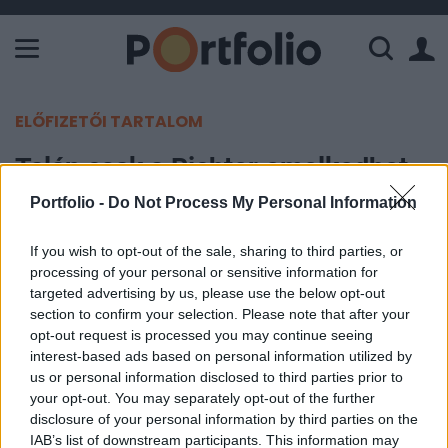
A Paksi Atomerőmű összteljesítménye 226 MW. A Duna vízállá
ELŐFIZETŐI TARTALOM
Talán csak a Richter emelkedhet...
Portfolio -
Do Not Process My Personal Information
Portfolio
2007. október 01. 08:53
If you wish to opt-out of the sale, sharing to third parties, or
processing of your personal or sensitive information for
"Nem várok ma nagy elmozdulást" - nyilatkozta
targeted advertising by us, please use the below opt-out
section to confirm your selection. Please note that after your
Pusztai Péter, a Best Invest üzletkötője a
opt-out request is processed you may continue seeing
portfolio.hu kérdésére. A szakértő meghatározó
interest-based ads based on personal information utilized by
hírek hiányában egyfajta oldalazó mozgást
us or personal information disclosed to third parties prior to
valószínűsít a mai napra a Budapesti
your opt-out. You may separately opt-out of the further
disclosure of your personal information by third parties on the
Értéktőzsdén, emelkedni talán a Richter tud majd.
IAB’s list of downstream participants. This information may