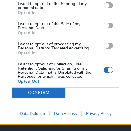
I want to opt-out of the Sharing of my
A keresett cikk a portfolio.hu hírarchívumához
personal data.
Opted In
tartozik, melynek olvasása előfizetéses
regisztrációhoz kötött.
I want to opt-out of the Sale of my
Personal Data.
Az előfizetés a következőket tartalmazza:
Opted In
Portfolio.hu teljes cikkarchívum
I want to opt-out of processing my
Kötéslisták: BÉT elmúlt 2 év napon belüli
Personal Data for Targeted Advertising.
Opted In
kötéslistái
I want to opt-out of Collection, Use,
Retention, Sale, and/or Sharing of my
Előfizetés
Personal Data that Is Unrelated with the
Purposes for which it was collected.
Opted Out
MÁR ELŐFIZETŐNK VAGY?
BEJELENTKEZÉS
CONFIRM
Data Deletion
Data Access
Privacy Policy