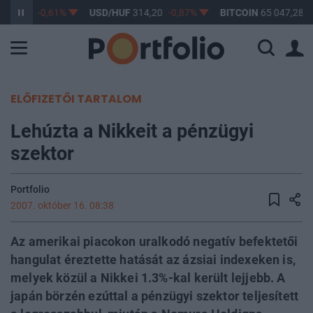
363,17
-0,61%
USD/HUF
314,20
-0,87%
BITCOIN
65 047,28
0
ELŐFIZETŐI TARTALOM
Lehúzta a Nikkeit a pénzügyi
szektor
Portfolio
2007. október 16. 08:38
Az amerikai piacokon uralkodó negatív befektetői
hangulat éreztette hatását az ázsiai indexeken is,
melyek közül a Nikkei 1.3%-kal került lejjebb. A
japán börzén ezúttal a pénzügyi szektor teljesített