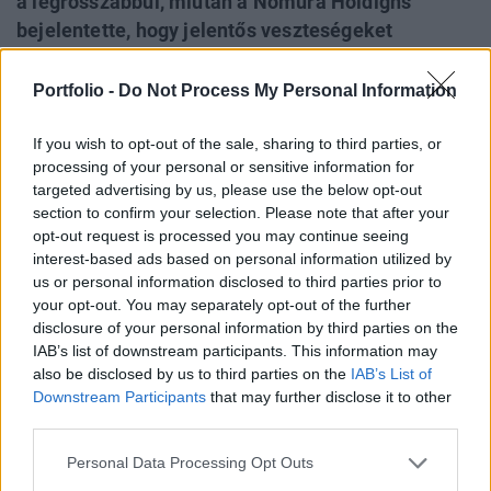
a legrosszabbul, miután a Nomura Holdigns
bejelentette, hogy jelentős veszteségeket
kénytelen elkönyvelni befektetései után az
amerikai másodlagos jelzáloghitelpiaci krízis
Portfolio -
Do Not Process My Personal Information
kapcsán. A Hang Seng eközben 1.5%-kal került
lejjebb, míg a Shanghai Composite jelenleg 0.9%-
If you wish to opt-out of the sale, sharing to third parties, or
processing of your personal or sensitive information for
os, a Shanghai B-Share pedig 0.7%-os pluszban
targeted advertising by us, please use the below opt-out
áll.
section to confirm your selection. Please note that after your
opt-out request is processed you may continue seeing
A Nomura részvényei közel 1.5%-ot hanyatlottak, miután a
interest-based ads based on personal information utilized by
társaság bejelentette, hogy várhatóan 60 milliárd jenes,
us or personal information disclosed to third parties prior to
azaz több, mint 510 millió dolláros veszteséget kénytelen
your opt-out. You may separately opt-out of the further
elkönyvelni az amerikai másodlagos jelzáloghitelpiacon
disclosure of your personal information by third parties on the
IAB’s list of downstream participants. This information may
zajló folyamatok miatt. A cég továbbá hozzátette, hogy
also be disclosed by us to third parties on the
IAB’s List of
kiszáll a fent említett piacról. A fentiek hatására eladói
Downstream Participants
that may further disclose it to other
nyomás uralkodott a pénzügyi...
third parties.
Personal Data Processing Opt Outs
KEDVES OLVASÓNK!