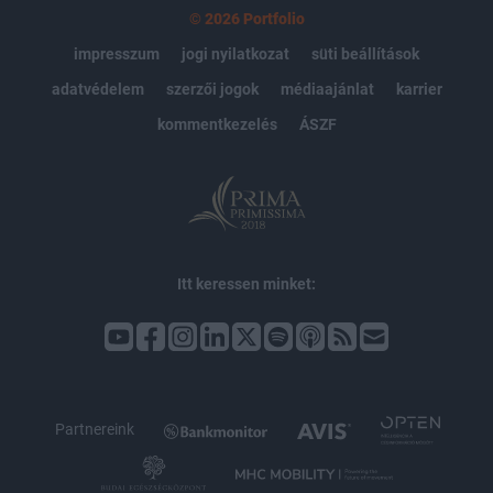
© 2026 Portfolio
impresszum
jogi nyilatkozat
süti beállítások
adatvédelem
szerzői jogok
médiaajánlat
karrier
kommentkezelés
ÁSZF
Itt keressen minket:
Partnereink