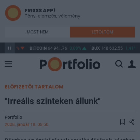
FRISSS APP!
Tény, elemzés, vélemény
MOST NEM
LETÖLTÖM
20
-0,87%
BITCOIN
64 941,76
0,08%
BUX
148 632,55
1,41%
ELŐFIZETŐI TARTALOM
"Irreális szinteken állunk"
Portfolio
2008. január 18. 08:50