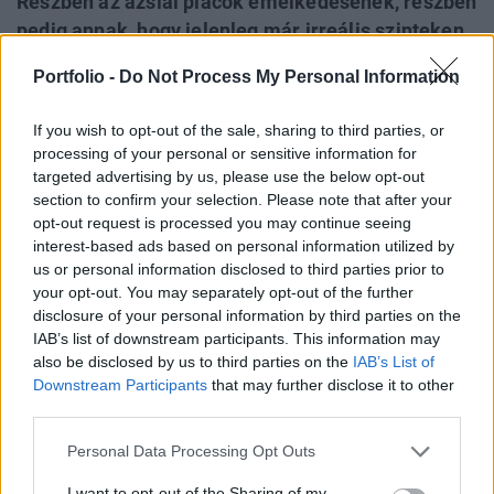
Részben az ázsiai piacok emelkedésének, részben
pedig annak, hogy jelenleg már irreális szinteken
tartózkodnak a piacok Bodor Csaba, a CE Broker
Portfolio -
Do Not Process My Personal Information
üzletkötője szerint csak kisebb mértékű hatása
lesz csak a hazai börzére az amerikai piacok
If you wish to opt-out of the sale, sharing to third parties, or
mélyrepülésének, ugyanakkor újabb
processing of your personal or sensitive information for
likvidálásokra ismét számítani lehet.
targeted advertising by us, please use the below opt-out
section to confirm your selection. Please note that after your
"A nemzetközi piacok olyan szintre érkeztek, melyek már
opt-out request is processed you may continue seeing
interest-based ads based on personal information utilized by
irreálisnak tekinthetőek, így várhatóan a tengerentúli piacok
us or personal information disclosed to third parties prior to
esésének hatása már nem lesz annyira negatív, mint
your opt-out. You may separately opt-out of the further
tegnap este tűnt, melyben szerepet játszik a távol-keleti
disclosure of your personal information by third parties on the
piacok emelkedése is" - kezdte napi várakozását Bodor
IAB’s list of downstream participants. This information may
Csaba. Az üzletkötő szerint a nagyobbak közül az OTP
also be disclosed by us to third parties on the
IAB’s List of
piacán már tegnap megérkeztek a vevők...
Downstream Participants
that may further disclose it to other
third parties.
KEDVES OLVASÓNK!
Personal Data Processing Opt Outs
A keresett cikk a portfolio.hu hírarchívumához
I want to opt-out of the Sharing of my