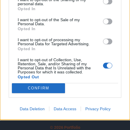
personal data.
tartozik, melynek olvasása előfizetéses
Opted In
regisztrációhoz kötött.
I want to opt-out of the Sale of my
Personal Data.
Az előfizetés a következőket tartalmazza:
Opted In
Portfolio.hu teljes cikkarchívum
Kötéslisták: BÉT elmúlt 2 év napon belüli
I want to opt-out of processing my
Personal Data for Targeted Advertising.
kötéslistái
Opted In
I want to opt-out of Collection, Use,
Előfizetés
Retention, Sale, and/or Sharing of my
Personal Data that Is Unrelated with the
Purposes for which it was collected.
Opted Out
MÁR ELŐFIZETŐNK VAGY?
BEJELENTKEZÉS
CONFIRM
Data Deletion
Data Access
Privacy Policy
© 2026 Portfolio