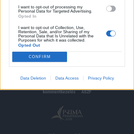
I want to opt-out of processing my
Personal Data for Targeted Advertising.
MÁR ELŐFIZETŐNK VAGY?
BEJELENTKEZÉS
Opted In
I want to opt-out of Collection, Use,
Retention, Sale, and/or Sharing of my
Personal Data that Is Unrelated with the
Purposes for which it was collected.
Opted Out
CONFIRM
© 2026 Portfolio
impresszum
jogi nyilatkozat
süti beállítások
Data Deletion
Data Access
Privacy Policy
adatvédelem
szerzői jogok
médiaajánlat
karrier
kommentkezelés
ÁSZF