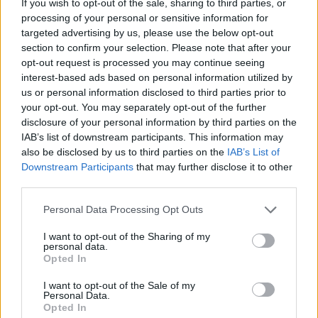
igénybevételével.
If you wish to opt-out of the sale, sharing to third parties, or
processing of your personal or sensitive information for
Így a Bank saját tulajdonában lévő OTP törzsrészvények
targeted advertising by us, please use the below opt-out
section to confirm your selection. Please note that after your
állománya 17,481,219 darabra változott. A
opt-out request is processed you may continue seeing
csoporttagoknál lévő részvények darabszáma a 2009
interest-based ads based on personal information utilized by
január 29-i állapot szerint 2,098,560 darab.
us or personal information disclosed to third parties prior to
your opt-out. You may separately opt-out of the further
disclosure of your personal information by third parties on the
KEDVES OLVASÓNK!
IAB’s list of downstream participants. This information may
also be disclosed by us to third parties on the
IAB’s List of
A keresett cikk a portfolio.hu hírarchívumához
Downstream Participants
that may further disclose it to other
tartozik, melynek olvasása előfizetéses
third parties.
regisztrációhoz kötött.
Personal Data Processing Opt Outs
Az előfizetés a következőket tartalmazza:
Portfolio.hu teljes cikkarchívum
I want to opt-out of the Sharing of my
personal data.
Kötéslisták: BÉT elmúlt 2 év napon belüli
Opted In
kötéslistái
I want to opt-out of the Sale of my
Personal Data.
Előfizetés
Opted In