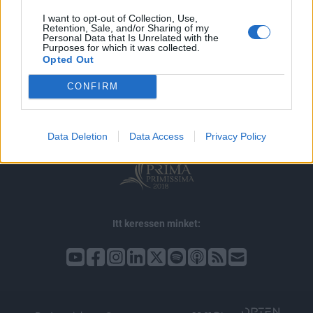
I want to opt-out of Collection, Use,
Retention, Sale, and/or Sharing of my
Personal Data that Is Unrelated with the
Purposes for which it was collected.
© 2026 Portfolio
Opted Out
impresszum
jogi nyilatkozat
süti beállítások
CONFIRM
adatvédelem
szerzői jogok
médiaajánlat
karrier
kommentkezelés
ÁSZF
Data Deletion
Data Access
Privacy Policy
Itt keressen minket: