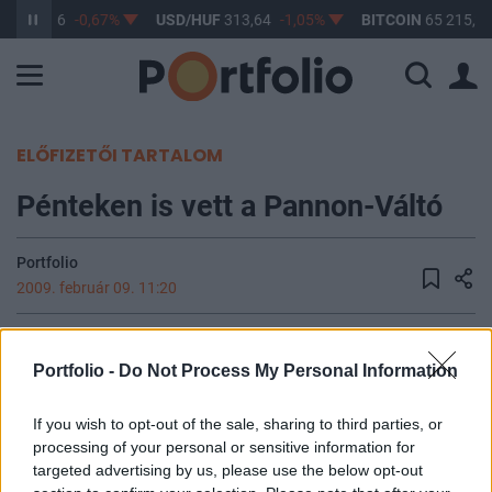
UF
362,96
-0,67%
USD/HUF
313,64
-1,05%
BITCOIN
65 215,37
ELŐFIZETŐI TARTALOM
Pénteken is vett a Pannon-Váltó
Portfolio
2009. február 09. 11:20
A Pannon-Váltó ma jelentette be, hogy 2009.
Portfolio -
Do Not Process My Personal Information
február 6.-án 90 darab saját részvényt vásárolt
1,400 forintos áron a Budapesti Értéktőzsdén.
If you wish to opt-out of the sale, sharing to third parties, or
processing of your personal or sensitive information for
A Pannon-Váltó által megvásárolt részvények száma ezzel
targeted advertising by us, please use the below opt-out
118,318 darabra változott.