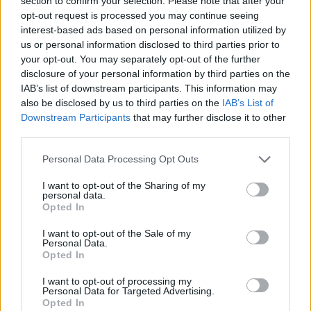
section to confirm your selection. Please note that after your
opt-out request is processed you may continue seeing
interest-based ads based on personal information utilized by
KEDVES OLVASÓNK!
us or personal information disclosed to third parties prior to
your opt-out. You may separately opt-out of the further
A keresett cikk a portfolio.hu hírarchívumához
disclosure of your personal information by third parties on the
tartozik, melynek olvasása előfizetéses
IAB’s list of downstream participants. This information may
regisztrációhoz kötött.
also be disclosed by us to third parties on the
IAB’s List of
Downstream Participants
that may further disclose it to other
Az előfizetés a következőket tartalmazza:
third parties.
Portfolio.hu teljes cikkarchívum
Kötéslisták: BÉT elmúlt 2 év napon belüli
Personal Data Processing Opt Outs
kötéslistái
I want to opt-out of the Sharing of my
personal data.
Opted In
Előfizetés
I want to opt-out of the Sale of my
Personal Data.
Opted In
MÁR ELŐFIZETŐNK VAGY?
BEJELENTKEZÉS
I want to opt-out of processing my
Personal Data for Targeted Advertising.
Opted In