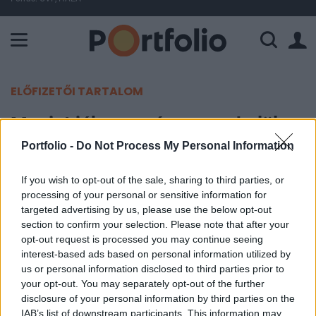
A Paksi Atomerőmű összteljesítménye 226 MW. A Duna vízállá
ELŐFIZETŐI TARTALOM
Megint jókora esés napon belül
Portfolio -
Do Not Process My Personal Information
Portfolio
2009. február 26. 22:15
If you wish to opt-out of the sale, sharing to third parties, or
processing of your personal or sensitive information for
targeted advertising by us, please use the below opt-out
Komoly pluszban, 7,400 pontnál is járt a Dow
section to confirm your selection. Please note that after your
Jones index a csütörtöki kereskedési napon,
opt-out request is processed you may continue seeing
azonban zárni csak 7,200 pont alatt, mintegy 1%-
interest-based ads based on personal information utilized by
os mínuszban tudott, így napon belül megint elég
us or personal information disclosed to third parties prior to
your opt-out. You may separately opt-out of the further
komoly esésnek lehettünk szemtanúi az amerikai
disclosure of your personal information by third parties on the
tőzsdéken.
IAB’s list of downstream participants. This information may