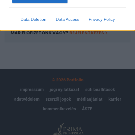
Előfizetés
Data Deletion
Data Access
Privacy Policy
MÁR ELŐFIZETŐNK VAGY?
BEJELENTKEZÉS
© 2026 Portfolio
impresszum
jogi nyilatkozat
süti beállítások
adatvédelem
szerzői jogok
médiaajánlat
karrier
kommentkezelés
ÁSZF