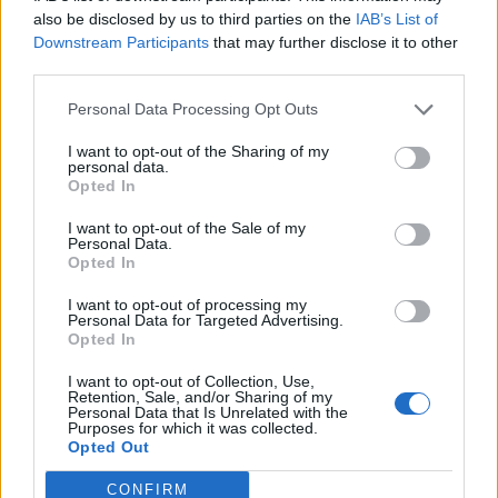
also be disclosed by us to third parties on the
IAB’s List of
Tele volt a csütörtöki amerikai piacnyitás rossz makro
Downstream Participants
that may further disclose it to other
hírekkel, az indexek mégis komoly emelkedéssel kezdték
third parties.
meg a napjukat. A főbb makro hírek a következők voltak:
Idén januárban tovább zuhant a frissen értékesített új
Personal Data Processing Opt Outs
lakások száma. Az év első hónapjában 10.2 százalékkal
I want to opt-out of the Sharing of my
kevesebb használt lakást értékesítettek az USA-ban, mint
personal data.
Opted In
egy hónappal korábban. Az érték...
I want to opt-out of the Sale of my
Personal Data.
KEDVES OLVASÓNK!
Opted In
A keresett cikk a portfolio.hu hírarchívumához
I want to opt-out of processing my
Personal Data for Targeted Advertising.
tartozik, melynek olvasása előfizetéses
Opted In
regisztrációhoz kötött.
I want to opt-out of Collection, Use,
Retention, Sale, and/or Sharing of my
Az előfizetés a következőket tartalmazza:
Personal Data that Is Unrelated with the
Portfolio.hu teljes cikkarchívum
Purposes for which it was collected.
Opted Out
Kötéslisták: BÉT elmúlt 2 év napon belüli
kötéslistái
CONFIRM