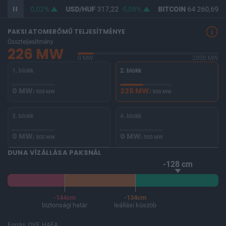
F
365,49
0,02%
USD/HUF
317,22
0,08%
BITCOIN
64 260,69
-
PAKSI ATOMERŐMŰ TELJESÍTMÉNYE
Összteljesítmény
226 MW
0 MW
2000 MW
1. blokk
2. blokk
0 MW
226 MW
/ 500 MW
/ 500 MW
3. blokk
4. blokk
0 MW
0 MW
/ 500 MW
/ 500 MW
DUNA VÍZÁLLÁSA PAKSNÁL
-128 cm
-144cm
-134cm
biztonsági határ
leállási küszöb
Forrás: OVF, HAEA