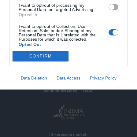
I want to opt-out of processing my
Personal Data for Targeted Advertising.
MÁR ELŐFIZETŐNK VAGY?
BEJELENTKEZÉS
Opted In
I want to opt-out of Collection, Use,
Retention, Sale, and/or Sharing of my
Personal Data that Is Unrelated with the
Purposes for which it was collected.
Opted Out
CONFIRM
© 2026 Portfolio
impresszum
jogi nyilatkozat
süti beállítások
Data Deletion
Data Access
Privacy Policy
adatvédelem
szerzői jogok
médiaajánlat
karrier
kommentkezelés
ÁSZF
Itt keressen minket: