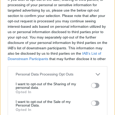
2,273,084 e Ft mérleg-főösszeggel, 46,942 e Ft mérleg
processing of your personal or sensitive information for
szerinti eredménnyel egyhangúlag elfogadta továbbá
targeted advertising by us, please use the below opt-out
döntött a mérleg szerinti eredmény eredménytartalékba
section to confirm your selection. Please note that after your
helyezéséről. A Közgyűlés egyhangúlag felhatalmazta az
opt-out request is processed you may continue seeing
interest-based ads based on personal information utilized by
Igazgatóságot saját részvény megszerzésére...
us or personal information disclosed to third parties prior to
your opt-out. You may separately opt-out of the further
disclosure of your personal information by third parties on the
KEDVES OLVASÓNK!
IAB’s list of downstream participants. This information may
A keresett cikk a portfolio.hu hírarchívumához
also be disclosed by us to third parties on the
IAB’s List of
Downstream Participants
that may further disclose it to other
tartozik, melynek olvasása előfizetéses
third parties.
regisztrációhoz kötött.
Personal Data Processing Opt Outs
Az előfizetés a következőket tartalmazza:
Portfolio.hu teljes cikkarchívum
I want to opt-out of the Sharing of my
personal data.
Kötéslisták: BÉT elmúlt 2 év napon belüli
Opted In
kötéslistái
I want to opt-out of the Sale of my
Personal Data.
Előfizetés
Opted In