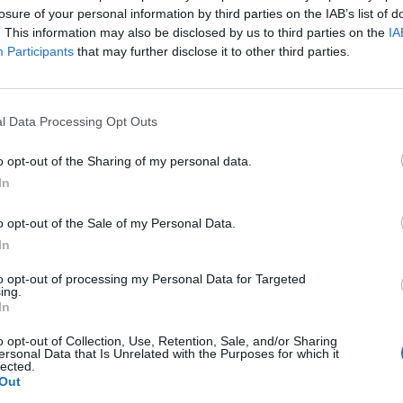
te 1.7%-kal, a hongkongi Hang Seng pedig 1.1%-kal ar
losure of your personal information by third parties on the IAB’s list of
észvényei felértékelődtek, miután a Nomura felminősíte
. This information may also be disclosed by us to third parties on the
IA
Participants
that may further disclose it to other third parties.
a hangulat ma reggel az ázsiai börzéken, az acélgyártók részvé
a felminősítette a szektort, és a befektetők a kereslet élénkülé
 keresletet biztosít a tervezett infrastrukturális beruházásoknak
l Data Processing Opt Outs
tt ország is állami beruházásokat tervez...
o opt-out of the Sharing of my personal data.
In
ASÓNK!
a portfolio.hu hírarchívumához tartozik, melynek olvasása előf
o opt-out of the Sale of my Personal Data.
ötött.
In
övetkezőket tartalmazza:
to opt-out of processing my Personal Data for Targeted
ing.
 teljes cikkarchívum
In
 BÉT elmúlt 2 év napon belüli
o opt-out of Collection, Use, Retention, Sale, and/or Sharing
ersonal Data that Is Unrelated with the Purposes for which it
lected.
Out
Előfizetés