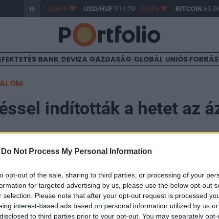
R/HUF
363,17
-0,61%
USD/HUF
314,20
-0,87%
BITCOIN
65 06
EFEKTETÉS
BANK
DEVIZA
GAZDASÁG
GLOBÁL
UNIÓS FORRÁ
TALOM
ssel indították a hetet az á
-
Do Not Process My Personal Information
to opt-out of the sale, sharing to third parties, or processing of your per
formation for targeted advertising by us, please use the below opt-out s
ozitív tartományban mozognak a ma reggeli kereskedé
r selection. Please note that after your opt-out request is processed y
dexek, a Nikkei 255 0.2%-kal, a dél-koreai Kospi 0.7%-k
eing interest-based ads based on personal information utilized by us or
disclosed to third parties prior to your opt-out. You may separately opt-