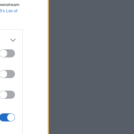
aszolt felfelé.
 downstream
tte a szektort.
B’s List of
nyei haladnak az
sében bíznak. Kína
 köszönhetően, és
izetéses