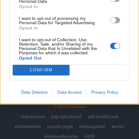
Personal Data.
Portfolio.hu teljes cikkarchívum
Opted In
Kötéslisták: BÉT elmúlt 2 év napon belüli
I want to opt-out of processing my
kötéslistái
Personal Data for Targeted Advertising.
Opted In
Előfizetés
I want to opt-out of Collection, Use,
Retention, Sale, and/or Sharing of my
Personal Data that Is Unrelated with the
Purposes for which it was collected.
MÁR ELŐFIZETŐNK VAGY?
BEJELENTKEZÉS
Opted Out
CONFIRM
Data Deletion
Data Access
Privacy Policy
© 2026 Portfolio
impresszum
jogi nyilatkozat
süti beállítások
adatvédelem
szerzői jogok
médiaajánlat
karrier
kommentkezelés
ÁSZF