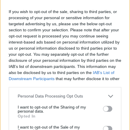
negyedévben - írja a Concorde Call. Ez euróban
mérve 20%-kal (forintban csak 9%-kal)
If you wish to opt-out of the sale, sharing to third parties, or
processing of your personal or sensitive information for
alacsonyabb a tavalyi értéknél.
targeted advertising by us, please use the below opt-out
section to confirm your selection. Please note that after your
A Concorde Call szerint: "A felmérés szerint a Richter 3%
opt-out request is processed you may continue seeing
fölött tudta tartani részesedését a nem támogatott piacon,
interest-based ads based on personal information utilized by
amely összességében növekedett. A mi várakozásunk
us or personal information disclosed to third parties prior to
szerint a Richter 2009-es orosz árbevétele 173 m€ lenne,
your opt-out. You may separately opt-out of the further
amely 5%-kal kevesebb a tavalyinál, tehát az első
disclosure of your personal information by third parties on the
negyedéves árbevétel akár 7-8%-kal is elmaradhat az
IAB’s list of downstream participants. This information may
időarányos várakozásunknál. Mindez azt...
also be disclosed by us to third parties on the
IAB’s List of
Downstream Participants
that may further disclose it to other
third parties.
KEDVES OLVASÓNK!
Personal Data Processing Opt Outs
A keresett cikk a portfolio.hu hírarchívumához
I want to opt-out of the Sharing of my
tartozik, melynek olvasása előfizetéses
personal data.
Opted In
regisztrációhoz kötött.
Az előfizetés a következőket tartalmazza:
I want to opt-out of the Sale of my