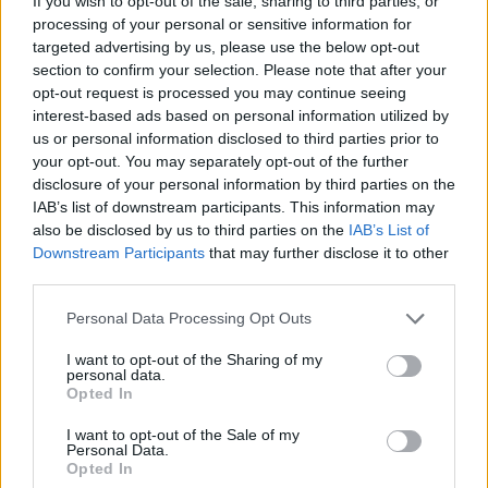
If you wish to opt-out of the sale, sharing to third parties, or
választja a 2014. április 28-ig terjedő időtartamra. - A
processing of your personal or sensitive information for
Közgyűlés egyhangúlag megújítja az Igazgatóság részére
targeted advertising by us, please use the below opt-out
a 2008. április 24-i Közgyűlés 34/2008. számú határozával
section to confirm your selection. Please note that after your
opt-out request is processed you may continue seeing
adott felhatalmazást saját részvény vásárlásra, a
interest-based ads based on personal information utilized by
következők szerint. A Közgyűlés...
us or personal information disclosed to third parties prior to
your opt-out. You may separately opt-out of the further
disclosure of your personal information by third parties on the
KEDVES OLVASÓNK!
IAB’s list of downstream participants. This information may
also be disclosed by us to third parties on the
IAB’s List of
A keresett cikk a portfolio.hu hírarchívumához
Downstream Participants
that may further disclose it to other
tartozik, melynek olvasása előfizetéses
third parties.
regisztrációhoz kötött.
Personal Data Processing Opt Outs
Az előfizetés a következőket tartalmazza:
Portfolio.hu teljes cikkarchívum
I want to opt-out of the Sharing of my
personal data.
Kötéslisták: BÉT elmúlt 2 év napon belüli
Opted In
kötéslistái
I want to opt-out of the Sale of my
Personal Data.
Előfizetés
Opted In