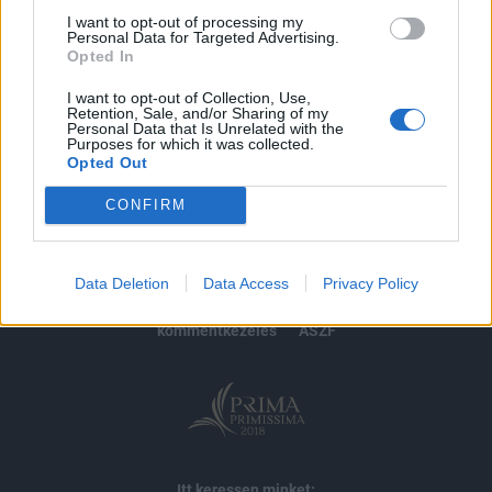
I want to opt-out of processing my
Personal Data for Targeted Advertising.
MÁR ELŐFIZETŐNK VAGY?
BEJELENTKEZÉS
Opted In
I want to opt-out of Collection, Use,
Retention, Sale, and/or Sharing of my
Personal Data that Is Unrelated with the
Purposes for which it was collected.
Opted Out
CONFIRM
© 2026 Portfolio
impresszum
jogi nyilatkozat
süti beállítások
Data Deletion
Data Access
Privacy Policy
adatvédelem
szerzői jogok
médiaajánlat
karrier
kommentkezelés
ÁSZF
Itt keressen minket: